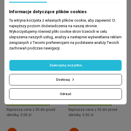
Informacje dotyczące plików cookies
Ta witryna korzysta z własnych plików cookie, aby zapewnić Ci
najwyższy poziom doświadczenia na naszej stronie .
Wykorzystujemy również pliki cookie stron trzecich w celu
ulepszenia naszych usług, analizy a nastepnie wyświetlania reklam
związanych z Twoimi preferencjami na podstawie analizy Twoich
zachowań podczas nawigacji.
Zaakceptuj wszystkie
STRONA GŁÓWNA
STRONA GŁÓWNA
Mydło w płynie do ciała. Mango
Mydło w płynie do ciała.
- 500 ml
Pomarańcza - 500 ml
Dostosuj
4 zł
4 zł
19,99 zł
19,99 zł
Odrzuć
DODAJ DO KOSZYKA
DODAJ DO KOSZYKA
Najniższa cena z 30 dni przed
Najniższa cena z 30 dni przed
obniżką: 5.00 zł
obniżką: 5.00 zł