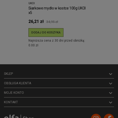
UKOI
Siarkowe mydło w kostce 100g UKOI
x5
26,21 zł
34,95 zł
DODAJ DO KOSZYKA
Najniższa cena z 30 dni przed obniżką:
0.00 zł

SKLEP

OBSŁUGA KLIENTA

MOJE KONTO
keyboard_arrow_down
KONTAKT