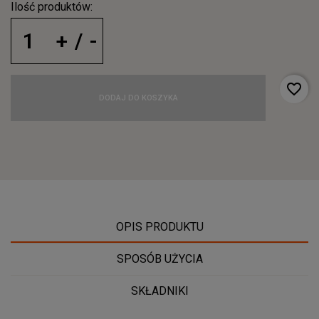
Ilość produktów:
favorite_border
DODAJ DO KOSZYKA
OPIS PRODUKTU
SPOSÓB UŻYCIA
SKŁADNIKI