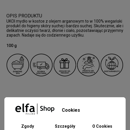
OPIS PRODUKTU
UKOI mydło w kostce z olejem arganowym to w 100% wegański
produkt do higieny skóry suchej i bardzo suchej. Skutecznie, ale i
delikatnie oczyści twarz, dłonie i ciało, pozostawiając przyjemny
zapach. Nadaje się do codziennego użytku.
100 g
BESTSELLERY
Cookies
-80%
-80%
Zgody
Szczegóły
O Cookies