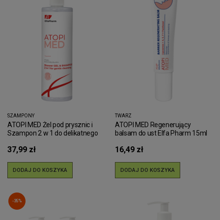
SZAMPONY
TWARZ
ATOPI MED Żel pod prysznic i
ATOPI MED Regenerujący
Szampon 2 w 1 do delikatnego
balsam do ust Elfa Pharm 15ml
oczyszczania Elfa Pharm 400ml
37,99 zł
16,49 zł
DODAJ DO KOSZYKA
DODAJ DO KOSZYKA
-35%