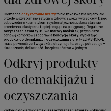
Codzienne
oczyszczanie twarzy
to nie tylko kwestia higieny, ale
przede wszystkim inwestycja w zdrowy, świeży wygląd cery. Dzięki
odpowiednim kosmetykom i systematyczności, skóra staje się
promienna, elastyczna i lepiej reaguje na pielęgnację. Regularne
oczyszczanie twarzy
usuwa
martwy naskórek
, przyspiesza
odnowę komórkową i poprawia
kondycję skóry
. Wybierając
produkty do demakijażu i oczyszczania
z oferty ELFASHOP.PL,
masz pewność, że Twoja skóra otrzymuje to, czego potrzebuje –
skuteczność, delikatność i bezpieczeństwo w jednym.
Odkryj produkty
do demakijażu i
oczyszczania
Zadbaj o
dokładny demakijaż i oczyszczanie twarzy
, wybierając