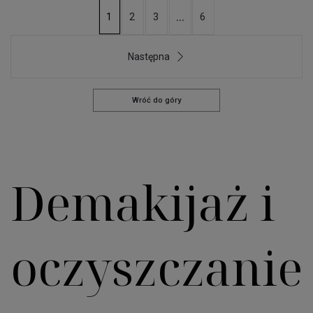
...
2
3
6
1
Następna
Wróć do góry
Demakijaż i
oczyszczanie