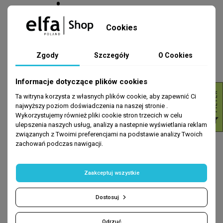
– pierwszy
Cookies
krok do
Zgody
Szczegóły
O Cookies
Informacje dotyczące plików cookies
zdrowej,
R
Ta witryna korzysta z własnych plików cookie, aby zapewnić Ci
najwyższy poziom doświadczenia na naszej stronie .
Wykorzystujemy również pliki cookie stron trzecich w celu
F
I
L
T
E
ulepszenia naszych usług, analizy a nastepnie wyświetlania reklam
promiennej
związanych z Twoimi preferencjami na podstawie analizy Twoich
zachowań podczas nawigacji.
Zaakceptuj wszystkie
skóry
Dostosuj
Odrzuć