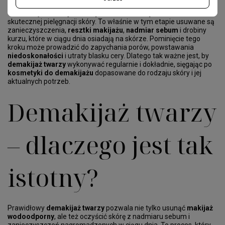
Codzienny
demakijaż i oczyszczanie twarzy
to fundament
skutecznej pielęgnacji skóry. To właśnie w tym etapie usuwane są
zanieczyszczenia,
resztki makijażu
,
nadmiar sebum
i drobiny
kurzu, które w ciągu dnia osiadają na skórze. Pominięcie tego
kroku może prowadzić do zapychania porów, powstawania
niedoskonałości
i utraty blasku cery. Dlatego tak ważne jest, by
demakijaż twarzy
wykonywać regularnie i dokładnie, sięgając po
kosmetyki do demakijażu
dopasowane do rodzaju skóry i jej
aktualnych potrzeb.
Demakijaż twarzy
– dlaczego jest tak
istotny?
Prawidłowy
demakijaż twarzy
pozwala nie tylko usunąć
makijaż
wodoodporny
, ale też oczyścić skórę z nadmiaru sebum i