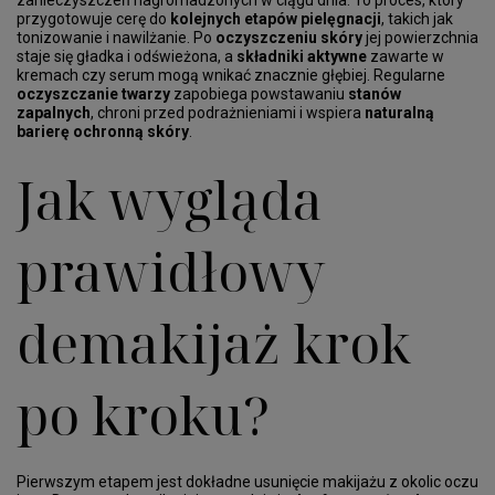
zanieczyszczeń nagromadzonych w ciągu dnia. To proces, który
przygotowuje cerę do
kolejnych etapów pielęgnacji
, takich jak
tonizowanie i nawilżanie. Po
oczyszczeniu skóry
jej powierzchnia
staje się gładka i odświeżona, a
składniki aktywne
zawarte w
kremach czy serum mogą wnikać znacznie głębiej. Regularne
oczyszczanie twarzy
zapobiega powstawaniu
stanów
zapalnych
, chroni przed podrażnieniami i wspiera
naturalną
barierę ochronną skóry
.
Jak wygląda
prawidłowy
demakijaż krok
po kroku?
Pierwszym etapem jest dokładne usunięcie makijażu z okolic oczu