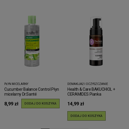
PŁYN MICELARNY
DEMAKIJAŻ I OCZYSZCZANIE
Cucumber Balance Control Płyn
Health & Care BAKUCHIOL +
micelarny Dr.Santé
CERAMIDES Pianka
oczyszczająca The Doctor
8,99 zł
14,99 zł
150ml
DODAJ DO KOSZYKA
DODAJ DO KOSZYKA