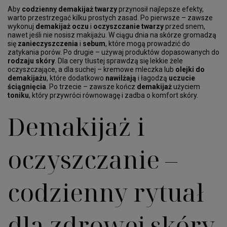
Aby
codzienny demakijaż twarzy
przynosił najlepsze efekty,
warto przestrzegać kilku prostych zasad. Po pierwsze – zawsze
wykonuj
demakijaż oczu
i
oczyszczanie twarzy
przed snem,
nawet jeśli nie nosisz makijażu. W ciągu dnia na skórze gromadzą
się
zanieczyszczenia
i
sebum
, które mogą prowadzić do
zatykania porów. Po drugie – używaj produktów dopasowanych do
rodzaju skóry
. Dla cery tłustej sprawdzą się lekkie żele
oczyszczające, a dla suchej – kremowe mleczka lub
olejki do
demakijażu
, które dodatkowo
nawilżają
i łagodzą
uczucie
ściągnięcia
. Po trzecie – zawsze kończ
demakijaż
użyciem
toniku
, który przywróci równowagę i zadba o komfort skóry.
Demakijaż i
oczyszczanie –
codzienny rytuał
dla zdrowej skóry