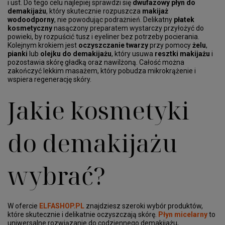
i ust. Do tego celu najlepiej sprawdzi się
dwufazowy płyn do
demakijażu
, który skutecznie rozpuszcza
makijaż
wodoodporny
, nie powodując podrażnień. Delikatny
płatek
kosmetyczny
nasączony preparatem wystarczy przyłożyć do
powieki, by rozpuścić tusz i eyeliner bez potrzeby pocierania.
Kolejnym krokiem jest
oczyszczanie twarzy
przy pomocy
żelu
,
pianki
lub
olejku do demakijażu
, który usuwa
resztki makijażu
i
pozostawia skórę gładką oraz nawilżoną. Całość można
zakończyć lekkim masażem, który pobudza mikrokrążenie i
wspiera regenerację skóry.
Jakie kosmetyki
do demakijażu
wybrać?
W ofercie
ELFASHOP.PL
znajdziesz szeroki wybór produktów,
które skutecznie i delikatnie oczyszczają skórę.
Płyn micelarny
to
uniwersalne rozwiązanie do codziennego demakijażu,