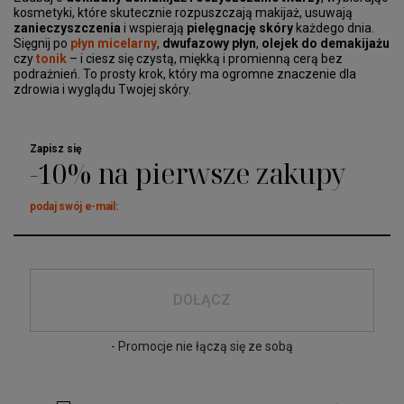
kosmetyki, które skutecznie rozpuszczają makijaż, usuwają
zanieczyszczenia
i wspierają
pielęgnację skóry
każdego dnia.
Sięgnij po
płyn micelarny
,
dwufazowy płyn
,
olejek do demakijażu
czy
tonik
– i ciesz się czystą, miękką i promienną cerą bez
podrażnień. To prosty krok, który ma ogromne znaczenie dla
zdrowia i wyglądu Twojej skóry.
Zapisz się
-10% na pierwsze zakupy
podaj swój e-mail:
DOŁĄCZ
- Promocje nie łączą się ze sobą