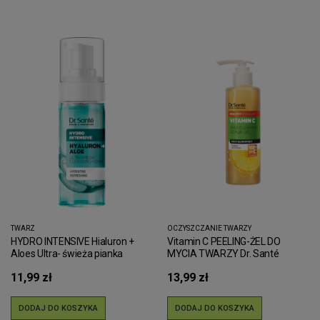
TWARZ
OCZYSZCZANIE TWARZY
HYDRO INTENSIVE Hialuron +
Vitamin C PEELING-ŻEL DO
Aloes Ultra- świeża pianka
MYCIA TWARZY Dr. Santé
oczyszczająca Dr.Sante 150 ml
11,99 zł
13,99 zł
DODAJ DO KOSZYKA
DODAJ DO KOSZYKA