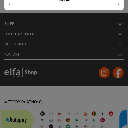
Akceptuję ogólne
warunki użytkowania
i
politykę prywatności

SKLEP

OBSŁUGA KLIENTA

MOJE KONTO
keyboard_arrow_down
KONTAKT
METODY PŁATNOŚCI