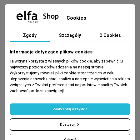
Cookies
Zgody
Szczegóły
O Cookies
Informacje dotyczące plików cookies
Zapisz się
-10% na pierwsze zakupy
Ta witryna korzysta z własnych plików cookie, aby zapewnić Ci
najwyższy poziom doświadczenia na naszej stronie .
podaj swój e-mail:
Wykorzystujemy również pliki cookie stron trzecich w celu
ulepszenia naszych usług, analizy a nastepnie wyświetlania reklam
związanych z Twoimi preferencjami na podstawie analizy Twoich
zachowań podczas nawigacji.
DOŁĄCZ
Zaakceptuj wszystkie
- Promocje nie łączą się ze sobą
Dostosuj
Odrzuć