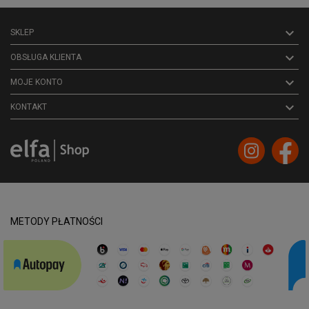

SKLEP

OBSŁUGA KLIENTA

MOJE KONTO
keyboard_arrow_down
KONTAKT
METODY PŁATNOŚCI