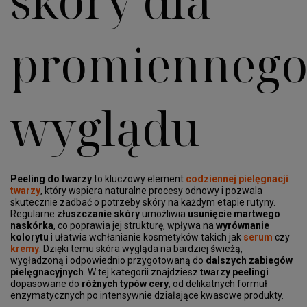
skóry dla
promienneg
wyglądu
Peeling do twarzy
to kluczowy element
codziennej pielęgnacji
twarzy
, który wspiera naturalne procesy odnowy i pozwala
skutecznie zadbać o potrzeby skóry na każdym etapie rutyny.
Regularne
złuszczanie skóry
umożliwia
usunięcie martwego
naskórka
, co poprawia jej strukturę, wpływa na
wyrównanie
kolorytu
i ułatwia wchłanianie kosmetyków takich jak
serum
czy
kremy
. Dzięki temu skóra wygląda na bardziej świeżą,
wygładzoną i odpowiednio przygotowaną do
dalszych zabiegów
pielęgnacyjnych
. W tej kategorii znajdziesz
twarzy peelingi
dopasowane do
różnych typów cery
, od delikatnych formuł
enzymatycznych po intensywnie działające kwasowe produkty.