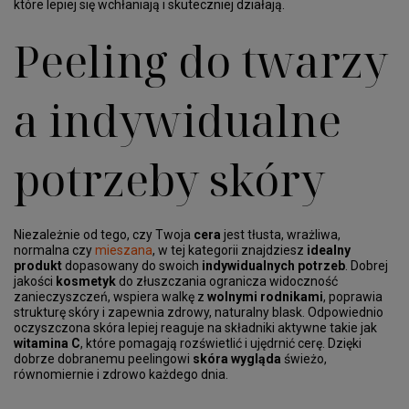
które lepiej się wchłaniają i skuteczniej działają.
Peeling do twarzy
a indywidualne
potrzeby skóry
Niezależnie od tego, czy Twoja
cera
jest tłusta, wrażliwa,
normalna czy
mieszana
, w tej kategorii znajdziesz
idealny
produkt
dopasowany do swoich
indywidualnych potrzeb
. Dobrej
jakości
kosmetyk
do złuszczania ogranicza widoczność
zanieczyszczeń, wspiera walkę z
wolnymi rodnikami
, poprawia
strukturę skóry i zapewnia zdrowy, naturalny blask. Odpowiednio
oczyszczona skóra lepiej reaguje na składniki aktywne takie jak
witamina C
, które pomagają rozświetlić i ujędrnić cerę. Dzięki
dobrze dobranemu peelingowi
skóra wygląda
świeżo,
równomiernie i zdrowo każdego dnia.