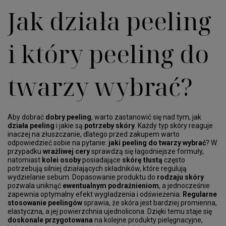
Jak działa peeling
i który peeling do
twarzy wybrać?
Aby dobrać
dobry peeling
, warto zastanowić się nad tym, jak
działa peeling
i jakie są
potrzeby skóry
. Każdy typ skóry reaguje
inaczej na złuszczanie, dlatego przed zakupem warto
odpowiedzieć sobie na pytanie:
jaki peeling do twarzy wybrać
? W
przypadku
wrażliwej cery
sprawdzą się łagodniejsze formuły,
natomiast
kolei osoby
posiadające
skórę tłustą
często
potrzebują silniej działających składników, które regulują
wydzielanie sebum. Dopasowanie produktu do
rodzaju skóry
pozwala uniknąć
ewentualnym podrażnieniom
, a jednocześnie
zapewnia optymalny efekt wygładzenia i odświeżenia.
Regularne
stosowanie peelingów
sprawia, że skóra jest bardziej promienna,
elastyczna, a jej powierzchnia ujednolicona. Dzięki temu staje się
doskonale przygotowana
na kolejne produkty pielęgnacyjne,