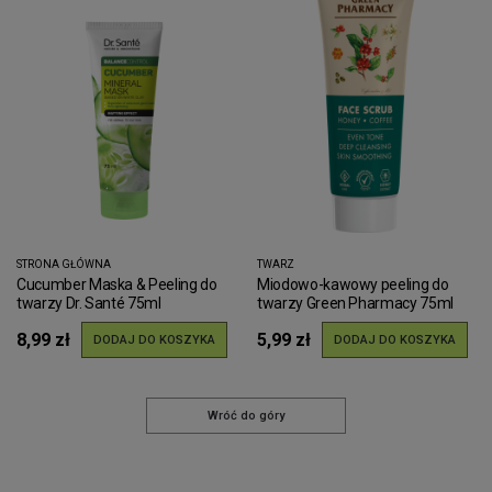
STRONA GŁÓWNA
TWARZ
Cucumber Maska & Peeling do
Miodowo-kawowy peeling do
twarzy Dr. Santé 75ml
twarzy Green Pharmacy 75ml
8,99 zł
5,99 zł
DODAJ DO KOSZYKA
DODAJ DO KOSZYKA
Wróć do góry