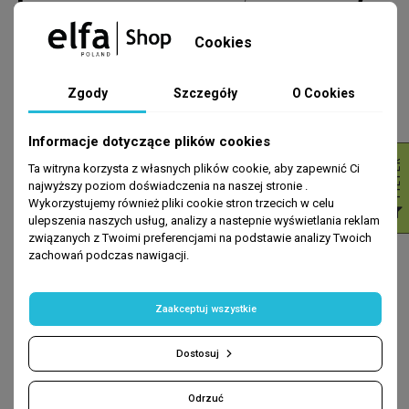
Peeling kwasowy
to propozycja dla osób zmagających się z
Cookies
nadprodukcją
sebum
, rozszerzonymi porami i nierówną teksturą.
W
przypadku
skóry tłustej
doskonale sprawdzają się składniki
aktywne takie jak
kwas salicylowy
, który
odblokowuje pory
,
Zgody
Szczegóły
O Cookies
redukuje widoczność zanieczyszczeń i wspiera oczyszczanie.
Kwas glikolowy
, należący do
kwasów AHA
, działa na powierzchni
naskórka, poprawiając jego strukturę i ułatwiając
dokładne
Informacje dotyczące plików cookies
oczyszczenie
. Z kolei
kwas mlekowy
łączy działanie
złuszczające z właściwościami
nawilżającymi
, wspierając
R
Ta witryna korzysta z własnych plików cookie, aby zapewnić Ci
regenerację skóry
i jej elastyczność.
Peelingi chemiczne
najwyższy poziom doświadczenia na naszej stronie .
stosowane regularnie poprawiają
koloryt skóry
, zmniejszają
Wykorzystujemy również pliki cookie stron trzecich w celu
F
I
L
T
E
widoczność przebarwień oraz pomagają
spłycać zmarszczki
, co
ulepszenia naszych usług, analizy a nastepnie wyświetlania reklam
daje długotrwały efekt gładkości i świeżości.
związanych z Twoimi preferencjami na podstawie analizy Twoich
Peelingi
zachowań podczas nawigacji.
Zaakceptuj wszystkie
mechaniczne –
Dostosuj
intensywne
Odrzuć