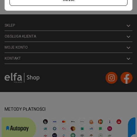
Akceptuję ogólne
warunki użytkowania
i
politykę prywatności

SKLEP

OBSŁUGA KLIENTA

MOJE KONTO
keyboard_arrow_down
KONTAKT
METODY PŁATNOŚCI