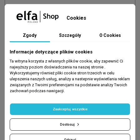
Cookies
Zgody
Szczegóły
O Cookies
Informacje dotyczące plików cookies
Zapisz się
-10% na pierwsze zakupy
Ta witryna korzysta z własnych plików cookie, aby zapewnić Ci
najwyższy poziom doświadczenia na naszej stronie .
podaj swój e-mail:
Wykorzystujemy również pliki cookie stron trzecich w celu
ulepszenia naszych usług, analizy a nastepnie wyświetlania reklam
związanych z Twoimi preferencjami na podstawie analizy Twoich
zachowań podczas nawigacji.
DOŁĄCZ
Zaakceptuj wszystkie
- Promocje nie łączą się ze sobą
Dostosuj
Odrzuć