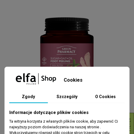
Cookies
STOPY
Zgody
Szczegóły
O Cookies
Cukrowo-solny olejowy peeling
do stóp Green Pharmacy 300ml
Informacje dotyczące plików cookies
19,99 zł
R
Ta witryna korzysta z własnych plików cookie, aby zapewnić Ci
najwyższy poziom doświadczenia na naszej stronie .
DODAJ DO KOSZYKA
Wykorzystujemy również pliki cookie stron trzecich w celu
F
I
L
T
E