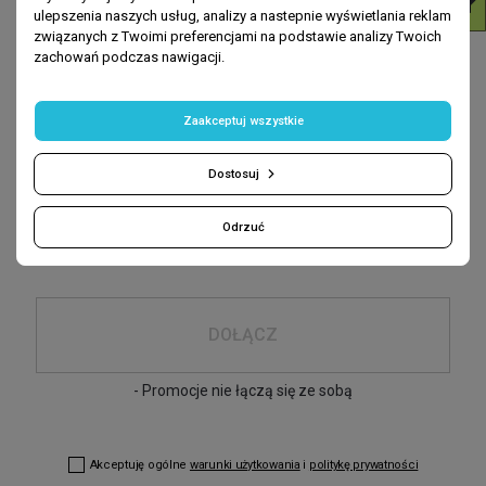
ulepszenia naszych usług, analizy a nastepnie wyświetlania reklam
związanych z Twoimi preferencjami na podstawie analizy Twoich
Wróć do góry
zachowań podczas nawigacji.
Zaakceptuj wszystkie
Zapisz się
-10% na pierwsze zakupy
Dostosuj
podaj swój e-mail:
Odrzuć
DOŁĄCZ
- Promocje nie łączą się ze sobą
Akceptuję ogólne
warunki użytkowania
i
politykę prywatności