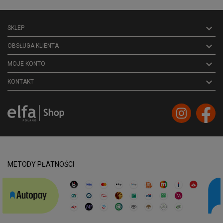

SKLEP

OBSŁUGA KLIENTA

MOJE KONTO
keyboard_arrow_down
KONTAKT
METODY PŁATNOŚCI