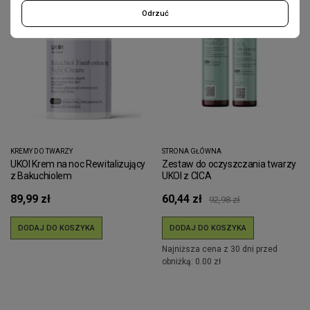
Odrzuć
KREMY DO TWARZY
STRONA GŁÓWNA
UKOI Krem na noc Rewitalizujący
Zestaw do oczyszczania twarzy
z Bakuchiolem
UKOI z CICA
89,99 zł
60,44 zł
92,98 zł
DODAJ DO KOSZYKA
DODAJ DO KOSZYKA
Najniższa cena z 30 dni przed
obniżką: 0.00 zł