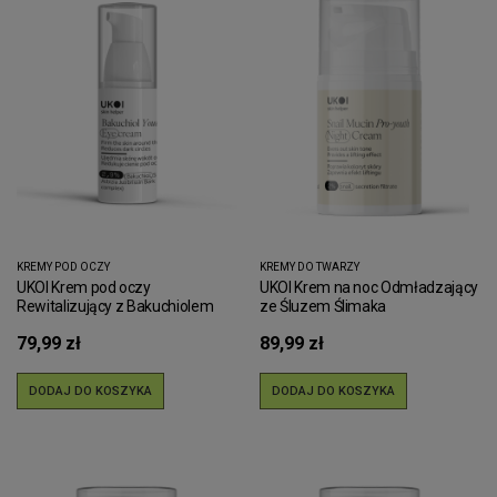
KREMY POD OCZY
KREMY DO TWARZY
UKOI Krem pod oczy
UKOI Krem na noc Odmładzający
Rewitalizujący z Bakuchiolem
ze Śluzem Ślimaka
79,99 zł
89,99 zł
DODAJ DO KOSZYKA
DODAJ DO KOSZYKA