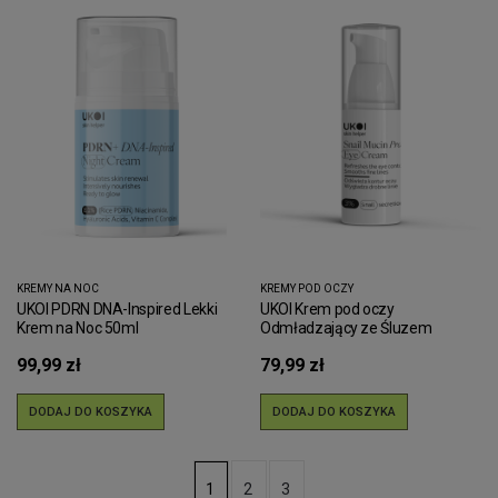
KREMY NA NOC
KREMY POD OCZY
UKOI PDRN DNA-Inspired Lekki
UKOI Krem pod oczy
Krem na Noc 50ml
Odmładzający ze Śluzem
Ślimaka
99,99 zł
79,99 zł
DODAJ DO KOSZYKA
DODAJ DO KOSZYKA
2
3
1