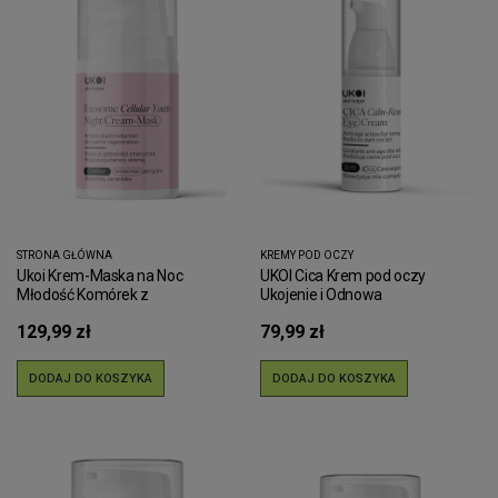
STRONA GŁÓWNA
KREMY POD OCZY
Ukoi Krem-Maska na Noc
UKOI Cica Krem pod oczy
Młodość Komórek z
Ukojenie i Odnowa
Egzosomami 50ml
129,99 zł
79,99 zł
DODAJ DO KOSZYKA
DODAJ DO KOSZYKA