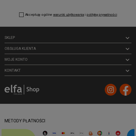
Akceptuję ogólne
warunki użytkowania
i
politykę prywatności

SKLEP

OBSŁUGA KLIENTA

MOJE KONTO
keyboard_arrow_down
KONTAKT
METODY PŁATNOŚCI