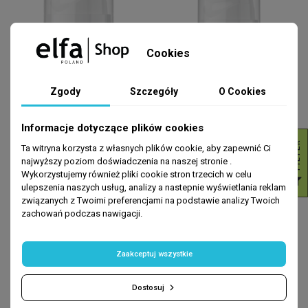
Cookies
Zgody
Szczegóły
O Cookies
Informacje dotyczące plików cookies
R
Ta witryna korzysta z własnych plików cookie, aby zapewnić Ci
KREMY DO TWARZY
STRONA GŁÓWNA
najwyższy poziom doświadczenia na naszej stronie .
UKOI Krem na dzień Anti-age z
Ukoi Krem na Dzień Młodość
Wykorzystujemy również pliki cookie stron trzecich w celu
F
I
L
T
E
tripeptydami
Komórek z Egzosomami 50ml
ulepszenia naszych usług, analizy a nastepnie wyświetlania reklam
99,99 zł
129,99 zł
związanych z Twoimi preferencjami na podstawie analizy Twoich
zachowań podczas nawigacji.
DODAJ DO KOSZYKA
DODAJ DO KOSZYKA
Zaakceptuj wszystkie
-35%
Dostosuj