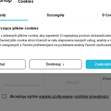
Cookies
 zł
11,99 zł
ody
Szczegóły
O Co

DODAJ DO KOSZYKA
DODAJ DO KOSZYKA
yczące plików cookies
a z własnych plików cookie, aby zapewnić Ci najwyższy poziom doświadczenia
ównież pliki cookie stron trzecich w celu ulepszenia naszych usług, analizy a 
am związanych z Twoimi preferencjami na podstawie analizy Twoich zachowa
wsze zakupy
w El
zuć
Dostosuj
Zaakceptu
- Prom
DOŁĄCZ
Akceptuję ogólne
warunki użytkowania
i
politykę prywatności