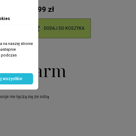
11,99 zł
okies

DODAJ DO KOSZYKA
 na naszej stronie
nastepnie
ń podczas
fa Pharm
j wszystkie
ocje nie łączą się ze sobą