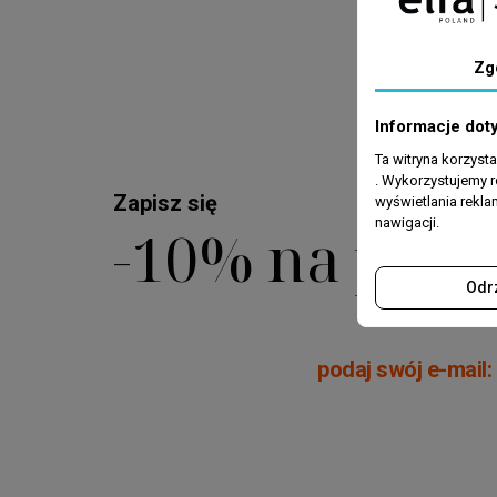
11,99
Zg

Informacje dot
Ta witryna korzyst
. Wykorzystujemy r
Zapisz się
wyświetlania rekl
nawigacji.
-10% na pier
Odr
podaj swój e-mail: