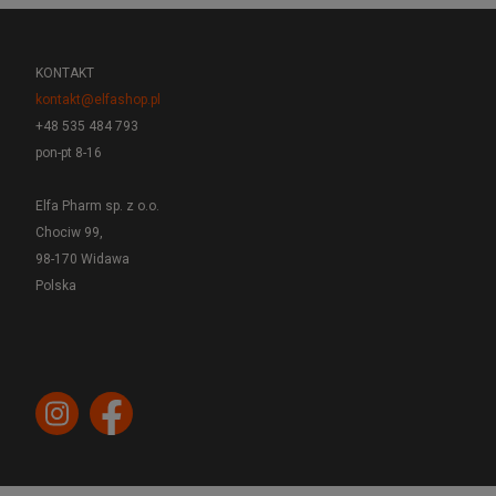
KONTAKT
kontakt@elfashop.pl
+48 535 484 793
pon-pt 8-16
Elfa Pharm sp. z o.o.
Chociw 99,
98-170 Widawa
Polska