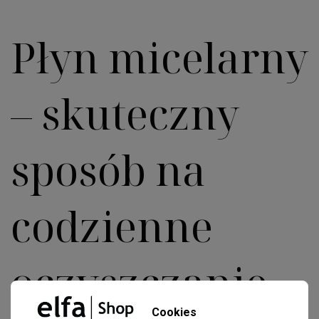
Płyn micelarny
– skuteczny
sposób na
codzienne
oczyszczanie
Cookies