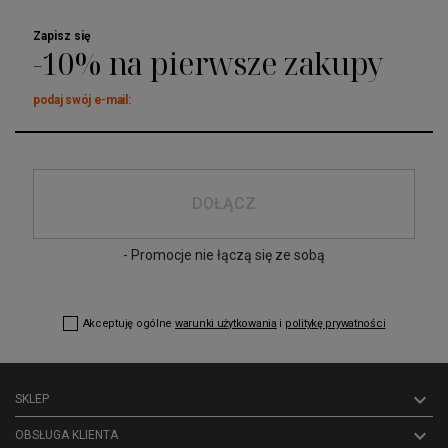
Zapisz się
-10% na pierwsze zakupy
podaj swój e-mail:
DOŁĄCZ
- Promocje nie łączą się ze sobą
Akceptuję ogólne
warunki użytkowania
i
politykę prywatności

SKLEP

OBSŁUGA KLIENTA