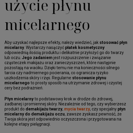
użycie płynu
micelarnego
Aby uzyskać najlepsze efekty, należy wiedzieć, jak
stosować płyn
micelarny
. Wystarczy nasączyć
płatek kosmetyczny
odpowiednią ilością produktu i delikatnie przyłożyć go do twarzy
lub oczu.
Jego zadaniem
jest rozpuszczenie i związanie
cząsteczek makijażu oraz zanieczyszczeń, które następnie
pozostają na waciku. Dzięki temu nie ma konieczności silnego
tarcia czy nadmiernego pocierania, co ogranicza ryzyko
uszkodzenia skóry i rzęs. Regularne
stosowanie płynu
micelarnego
to prosty sposób na utrzymanie zdrowej i czystej
cery bez podrażnień.
Płyn micelarny
to podstawowy krok w drodze do zdrowej,
zadbanej i promiennej skóry. Niezależnie od tego, czy wybierzesz
produkt do
demakijażu twarzy
,
mycia twarzy
, czy specjalny
płyn
micelarny do demakijażu oczu
, zawsze zyskasz pewność, że
Twoja skóra jest odpowiednio oczyszczona i przygotowana na
kolejne etapy pielęgnacji.