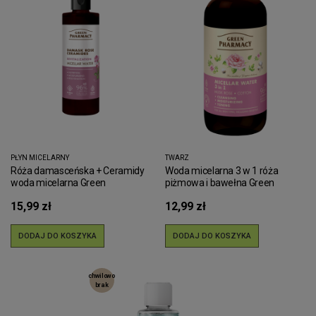
PŁYN MICELARNY
TWARZ
Róża damasceńska + Ceramidy
Woda micelarna 3 w 1 róża
woda micelarna Green
piżmowa i bawełna Green
Pharmacy 200ml
Pharmacy 500ml
15,99 zł
12,99 zł
DODAJ DO KOSZYKA
DODAJ DO KOSZYKA
chwilowo
brak