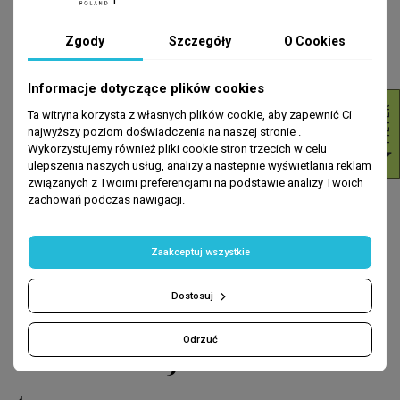
twarzy
Zgody
Szczegóły
O Cookies
Płyn micelarny
to jeden z najchętniej wybieranych kosmetyków w
Informacje dotyczące plików cookies
codziennej pielęgnacji, który łączy w sobie skuteczność działania i
R
delikatność odpowiednią nawet dla
cery wrażliwej
. Jego formuła
Ta witryna korzysta z własnych plików cookie, aby zapewnić Ci
oparta na micelach, czyli cząsteczkach przyciągających zarówno
najwyższy poziom doświadczenia na naszej stronie .
tłuszcz, jak i wodę, pozwala na dokładne usuwanie
Wykorzystujemy również pliki cookie stron trzecich w celu
F
I
L
T
E
zanieczyszczeń, sebum oraz resztek kosmetyków kolorowych.
ulepszenia naszych usług, analizy a nastepnie wyświetlania reklam
Dzięki temu
płyn micelarny skutecznie usuwa makijaż
,
związanych z Twoimi preferencjami na podstawie analizy Twoich
pozostawiając skórę czystą i świeżą bez konieczności
zachowań podczas nawigacji.
intensywnego pocierania. To właśnie sprawia, że jest to
rewelacyjny produkt
dla osób, które szukają wygodnego i
szybkiego rozwiązania do
oczyszczania twarzy
.
Zaakceptuj wszystkie
Płyn micelarny do
Dostosuj
demakijażu oczu i
Odrzuć