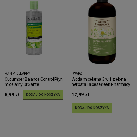
PŁYN MICELARNY
TWARZ
Cucumber Balance Control Płyn
Woda micelarna 3 w 1 zielona
micelarny Dr.Santé
herbata i aloes Green Pharmacy
500ml
8,99 zł
12,99 zł
DODAJ DO KOSZYKA
DODAJ DO KOSZYKA