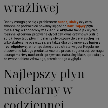
wrażliwej
Osoby zmagające się z problemem
suchej skóry
czy cerą
skłonną do podrażnień powinny sięgać po
nawilżający
płyn
micelarny
, wzbogacony w
składniki aktywne
takie jak wyciągi
roślinne, gliceryna, propylene glycol czy kwas cytrynowy (
citric
acid
). Tego typu
płyn micelarny stworzony do cery suchej
nie
tylko skutecznie oczyszcza, ale także dba o równowagę
bariery
hydrolipidowej
, chroniąc skórę przed utratą wilgoci. Regularne
stosowanie takiego produktu wspiera proces regeneracji, pomaga
usunąć
martwy naskórek
i przywraca naturalny blask, sprawiając,
że twarz nabiera zdrowego, promiennego wyglądu.
Najlepszy płyn
micelarny w
codziennej