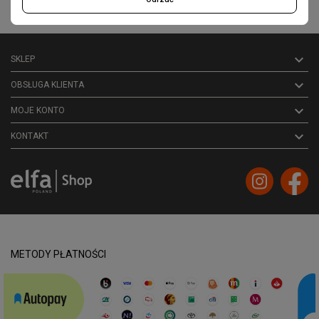
Akceptuję ogólne
warunki użytkowania
i
politykę prywatności

SKLEP

OBSŁUGA KLIENTA

MOJE KONTO
keyboard_arrow_down
KONTAKT
METODY PŁATNOŚCI