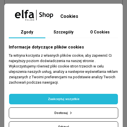
Cookies
Zgody
Szczegóły
O Cookies
Informacje dotyczące plików cookies
Zapisz się
-10% na pierwsze zakupy
Ta witryna korzysta z własnych plików cookie, aby zapewnić Ci
najwyższy poziom doświadczenia na naszej stronie .
podaj swój e-mail:
Wykorzystujemy również pliki cookie stron trzecich w celu
ulepszenia naszych usług, analizy a nastepnie wyświetlania reklam
związanych z Twoimi preferencjami na podstawie analizy Twoich
zachowań podczas nawigacji.
DOŁĄCZ
Zaakceptuj wszystkie
- Promocje nie łączą się ze sobą
Dostosuj
Odrzuć