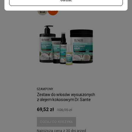
Odrzuć
chwilowo
-35%
brak
SZAMPONY
Zestaw do włosów wysuszonych
z olejem kokosowym Dr. Sante
69,52 zł
106,95 zł
DODAJ DO KOSZYKA
Najniższa cena z 30 dni przed