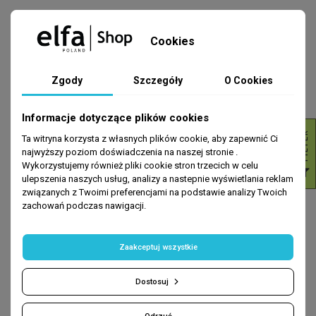
Cookies
Zgody
Szczegóły
O Cookies
Informacje dotyczące plików cookies
R
Ta witryna korzysta z własnych plików cookie, aby zapewnić Ci
najwyższy poziom doświadczenia na naszej stronie .
Wykorzystujemy również pliki cookie stron trzecich w celu
F
I
L
T
E
ulepszenia naszych usług, analizy a nastepnie wyświetlania reklam
związanych z Twoimi preferencjami na podstawie analizy Twoich
zachowań podczas nawigacji.
MASKI
SZAMPONY
Health & Care. Maska do włosów.
Health & Care. Wygładzający
Mocznik + alantoina 295ml
szampon do włosów. Mocznik +
Zaakceptuj wszystkie
alantoina 946ml
11,49 zł
15,99 zł
Dostosuj
DODAJ DO KOSZYKA
DODAJ DO KOSZYKA