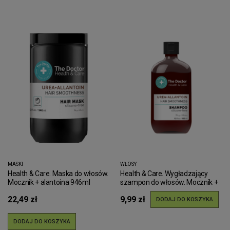
MASKI
WŁOSY
Health & Care. Maska do włosów.
Health & Care. Wygładzający
Mocznik + alantoina 946ml
szampon do włosów. Mocznik +
alantoina - 355ml
22,49 zł
9,99 zł
DODAJ DO KOSZYKA
DODAJ DO KOSZYKA