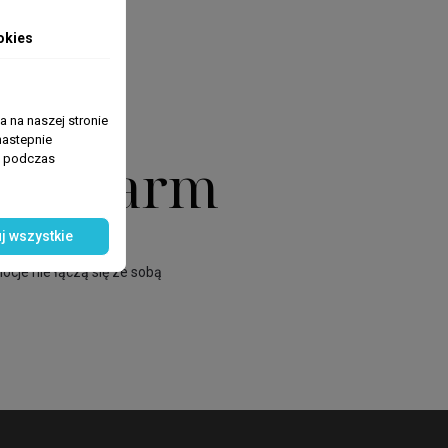
okies
 na naszej stronie
nastepnie
fa Pharm
ń podczas
j wszystkie
ocje nie łączą się ze sobą