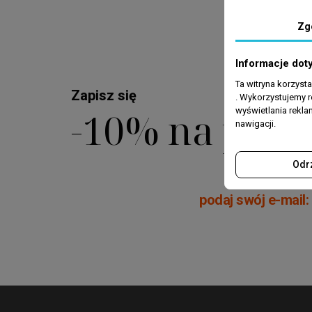
Zg
Informacje dot
Ta witryna korzyst
Zapisz się
. Wykorzystujemy r
-10% na pier
wyświetlania rekl
nawigacji.
Odr
podaj swój e-mail: