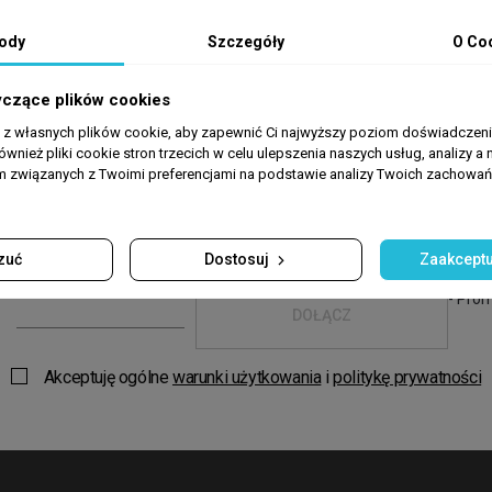
POBIERZ
ody
Szczegóły
O Co
yczące plików cookies
a z własnych plików cookie, aby zapewnić Ci najwyższy poziom doświadczenia
ównież pliki cookie stron trzecich w celu ulepszenia naszych usług, analizy a 
wsze zakupy
w El
am związanych z Twoimi preferencjami na podstawie analizy Twoich zachowa
zuć
Dostosuj
Zaakceptu
- Prom
DOŁĄCZ
Akceptuję ogólne
warunki użytkowania
i
politykę prywatności