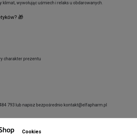
ny klimat, wywołując uśmiech i relaks u obdarowanych.
etyków? 🎁
wy charakter prezentu
484 793 lub napisz bezpośrednio
kontakt@elfapharm.pl
Oferta zestawów
Cookies