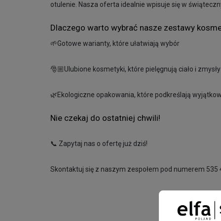
otulenie. Nasza oferta idealnie wpisuje się w świątecz
Dlaczego warto wybrać nasze zestawy kosm
🌱Gotowe warianty, które ułatwiają wybór
🎅🏼Ulubione kosmetyki, które pielęgnują ciało i zmysły
🌿Ekologiczne opakowania, które podkreślają wyjątko
Nie czekaj do ostatniej chwili!
📞 Zapytaj nas o ofertę już dziś!
Skontaktuj się z naszym zespołem pod numerem 535 