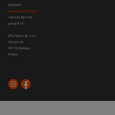
KONTAKT
kontakt@elfashop.pl
+48 535 484 793
pon-pt 8-16
Elfa Pharm sp. z o.o.
Chociw 99,
98-170 Widawa
Polska