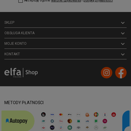
Akceptuję ogólne
warunki użytkowania
i
politykę prywatności

SKLEP

OBSŁUGA KLIENTA

MOJE KONTO
keyboard_arrow_down
KONTAKT
METODY PŁATNOŚCI