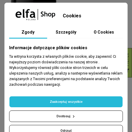
Cookies
Zgody
Szczegóły
O Cookies
Informacje dotyczące plików cookies
R
Ta witryna korzysta z własnych plików cookie, aby zapewnić Ci
najwyższy poziom doświadczenia na naszej stronie .
MASKI
MASKI
Wykorzystujemy również pliki cookie stron trzecich w celu
F
I
L
T
E
COLLAGEN HAIR Volume boost
Argan Hair Kremowa maska do
ulepszenia naszych usług, analizy a nastepnie wyświetlania reklam
Maska 300ml
włosów Dr. Sante 300ml
związanych z Twoimi preferencjami na podstawie analizy Twoich
zachowań podczas nawigacji.
17,99 zł
13,99 zł
DODAJ DO KOSZYKA
DODAJ DO KOSZYKA
Zaakceptuj wszystkie
Dostosuj
Odrzuć