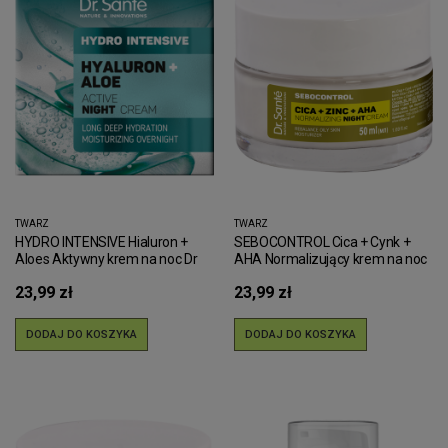
TWARZ
TWARZ
HYDRO INTENSIVE Hialuron +
SEBOCONTROL Cica + Cynk +
Aloes Aktywny krem na noc Dr
AHA Normalizujący krem na noc
Sante 50 ml
Dr.Sante 50 ml
23,99 zł
23,99 zł
DODAJ DO KOSZYKA
DODAJ DO KOSZYKA