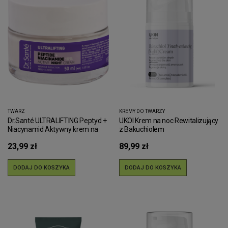
TWARZ
KREMY DO TWARZY
Dr.Santé ULTRALIFTING Peptyd +
UKOI Krem na noc Rewitalizujący
Niacynamid Aktywny krem na
z Bakuchiolem
noc Dr.Sante 50 ml
23,99 zł
89,99 zł
DODAJ DO KOSZYKA
DODAJ DO KOSZYKA