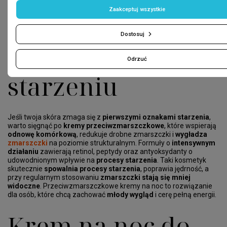
intensywne
Zaakceptuj wszystkie
Dostosuj
działanie przeciw
Odrzuć
starzeniu
Jeśli twoja skóra zmaga się z
pierwszymi oznakami starzenia
,
warto sięgnąć po
kremy przeciwzmarszczkowe
, które wspierają
odnowę komórkową
, redukuje drobne zmarszczki i
wygładza
zmarszczki
na poziomie strukturalnym. Formuły o
intensywnym
działaniu
zawierają retinol, peptydy oraz antyoksydanty o
udowodnionym wpływie na
procesy starzenia
. Taki kosmetyk
skutecznie
spowalnia procesy starzenia
, poprawia jędrność, a
przy regularnym stosowaniu
zmarszczki stają się mniej
widoczne
. Przeciwzmarszczkowe kremy na noc to rozwiązanie
dla osób, które chcą zachować
młody wygląd
i cerę pełną energii.
Krem na noc do