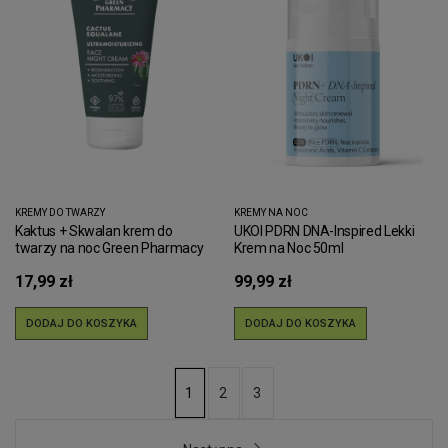
KREMY DO TWARZY
KREMY NA NOC
Kaktus + Skwalan krem do
UKOI PDRN DNA-Inspired Lekki
twarzy na noc Green Pharmacy
Krem na Noc 50ml
50ml
17,99 zł
99,99 zł
DODAJ DO KOSZYKA
DODAJ DO KOSZYKA
2
3
1