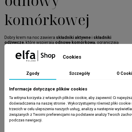
odnowy
komórkowej
Dobry krem na noc zawiera
składniki aktywne
i
składniki
odżywcze
, które wspierają
odnowę komórkową
, ograniczają
wpływ
wolnych rodników
oraz pomagają utrzymać skórę w
dobrej kondycji
. Do najczęściej stosowanych substancji należą
Cookies
oleje roślinne
,
witamina E
,
witaminę C
,
ceramidy
, a także
antyoksydanty
– retinol. Takie połączenia nie tylko
regenerują
skórę
, ale również działają w kierunku poprawy jej struktury,
zapewniając efekt wygładzenia. Regularne stosowanie kremów
Zgody
Szczegóły
O Cook
ze składnikami aktywnymi pomaga wyrównać
koloryt skóry
,
wspiera barierę ochronną oraz zwiększa odporność na działanie
czynników zewnętrznych.
Informacje dotyczące plików cookies
Ta witryna korzysta z własnych plików cookie, aby zapewnić Ci najwyż
Przeciwzmarszcz
doświadczenia na naszej stronie . Wykorzystujemy również pliki cookie 
trzecich w celu ulepszenia naszych usług, analizy a nastepnie wyświetla
związanych z Twoimi preferencjami na podstawie analizy Twoich zach
krem –
podczas nawigacji.