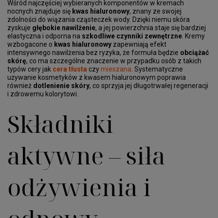
Wśród najczęściej wybieranych komponentów w kremach
nocnych znajduje się
kwas hialuronowy
, znany ze swojej
zdolności do wiązania cząsteczek wody. Dzięki niemu skóra
zyskuje
głębokie nawilżenie
, a jej powierzchnia staje się bardziej
elastyczna i odporna na
szkodliwe czynniki zewnętrzne
. Kremy
wzbogacone o
kwas hialuronowy
zapewniają efekt
intensywnego nawilżenia bez ryzyka, że formuła będzie
obciążać
skórę
, co ma szczególne znaczenie w przypadku osób z takich
typów cery jak
cera tłusta
czy
mieszana
. Systematyczne
używanie kosmetyków z kwasem hialuronowym poprawia
również
dotlenienie skóry
, co sprzyja jej długotrwałej regeneracji
i zdrowemu kolorytowi.
Składniki
aktywne – siła
odżywienia i