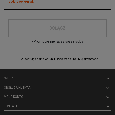
podaj swój e-mail:
DOŁĄCZ
- Promocje nie łączą się ze sobą
Akceptuję ogólne
warunki użytkowania
i
politykę prywatności

SKLEP

OBSŁUGA KLIENTA

MOJE KONTO
keyboard_arrow_down
KONTAKT