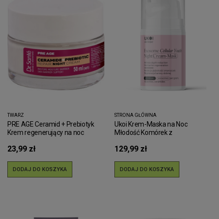
TWARZ
STRONA GŁÓWNA
PRE AGE Ceramid + Prebiotyk
Ukoi Krem-Maska na Noc
Krem regenerujący na noc
Młodość Komórek z
Dr.Sante 50 ml
Egzosomami 50ml
23,99 zł
129,99 zł
DODAJ DO KOSZYKA
DODAJ DO KOSZYKA