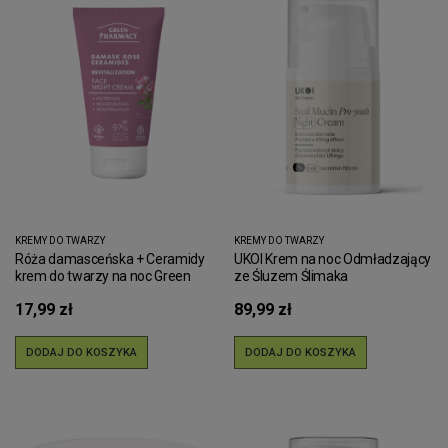
KREMY DO TWARZY
KREMY DO TWARZY
Róża damasceńska + Ceramidy
UKOI Krem na noc Odmładzający
krem do twarzy na noc Green
ze Śluzem Ślimaka
Pharmacy 50ml
17,99 zł
89,99 zł
DODAJ DO KOSZYKA
DODAJ DO KOSZYKA