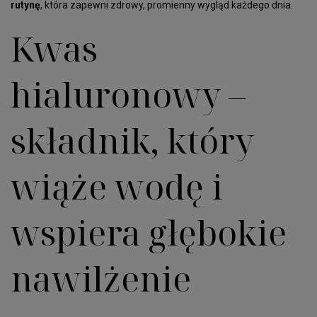
rutynę
, która zapewni zdrowy, promienny wygląd każdego dnia.
Kwas
hialuronowy –
składnik, który
wiąże wodę i
wspiera głębokie
nawilżenie