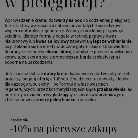
w pielęgnacji?
Wprowadzenie kremu do
twarzy na noc
do codziennej pielęgnacji
to krok, który wzmacnia działanie pozostałych kosmetyków i
wspiera naturalną regenerację. W nocy skóra lepiej przyswaja
składniki, dlatego formuły bogate w retinol, peptydy, kwas
hialuronowy lub
kwas salicylowy
zapewniają
lepsze wchłanianie
,
co przekłada się na efekty widoczne gołym okiem. Odpowiednio
dobrany krem nocny
chroni skórę
, stabilizuje poziom nawilżenia i
sprawia, że skóra staje się mocniejsza, bardziej elastyczna i
odporna na uszkodzenia.
Jeśli chcesz dobrać
dobry krem
dopasowany do Twoich potrzeb,
przejrzyj bogatą ofertę elfaShop. Znajdziesz tu produkty idealne
dla każdego typu skóry – od formuł o właściwościach
regenerujących, przez kosmetyki rozjaśniające
przebarwienia
, aż
po kremy o działaniu wygładzającym i przeciwstarzeniowym,
które zapewnią ci
cerę pełną blasku
o poranku.
Zapisz się
-10% na pierwsze zakupy