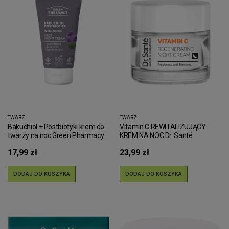
TWARZ
TWARZ
Bakuchiol + Postbiotyki krem do
Vitamin C REWITALIZUJĄCY
twarzy na noc Green Pharmacy
KREM NA NOC Dr. Santé
50ml
17,99 zł
23,99 zł
DODAJ DO KOSZYKA
DODAJ DO KOSZYKA