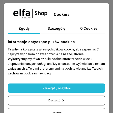
Cookies
Zgody
Szczegóły
O Cookies
Informacje dotyczące plików cookies
Zapisz się
-10% na pierwsze zakupy
Ta witryna korzysta z własnych plików cookie, aby zapewnić Ci
najwyższy poziom doświadczenia na naszej stronie .
podaj swój e-mail:
Wykorzystujemy również pliki cookie stron trzecich w celu
ulepszenia naszych usług, analizy a nastepnie wyświetlania reklam
związanych z Twoimi preferencjami na podstawie analizy Twoich
zachowań podczas nawigacji.
DOŁĄCZ
Zaakceptuj wszystkie
- Promocje nie łączą się ze sobą
Dostosuj
Odrzuć