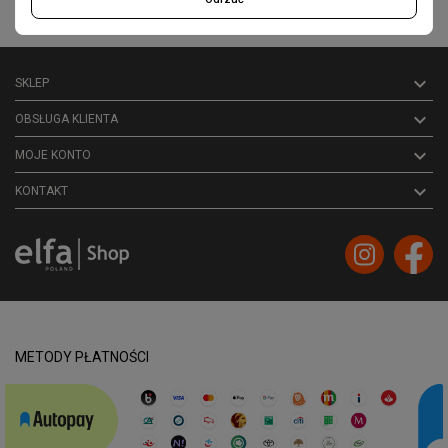
Akceptuję ogólne
warunki użytkowania
i
politykę prywatności

SKLEP

OBSŁUGA KLIENTA

MOJE KONTO
keyboard_arrow_down
KONTAKT
METODY PŁATNOŚCI