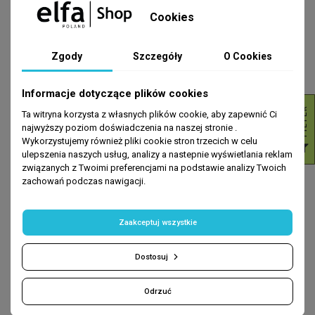
Cookies
Zgody
Szczegóły
O Cookies
Informacje dotyczące plików cookies
R
Ta witryna korzysta z własnych plików cookie, aby zapewnić Ci
najwyższy poziom doświadczenia na naszej stronie .
Wykorzystujemy również pliki cookie stron trzecich w celu
F
I
L
T
E
ulepszenia naszych usług, analizy a nastepnie wyświetlania reklam
OLEJKI
SZAMPONY
związanych z Twoimi preferencjami na podstawie analizy Twoich
INTENSIVE HAIR THERAPY
Zestaw do włosów wysuszonych
zachowań podczas nawigacji.
Naturalny olejek łopianowy do
z olejem kokosowym Dr. Sante
włosów
16,99 zł
69,52 zł
106,95 zł
Zaakceptuj wszystkie
DODAJ DO KOSZYKA
DODAJ DO KOSZYKA
Dostosuj
Najniższa cena z 30 dni przed
obniżką: 64.17 zł
Odrzuć