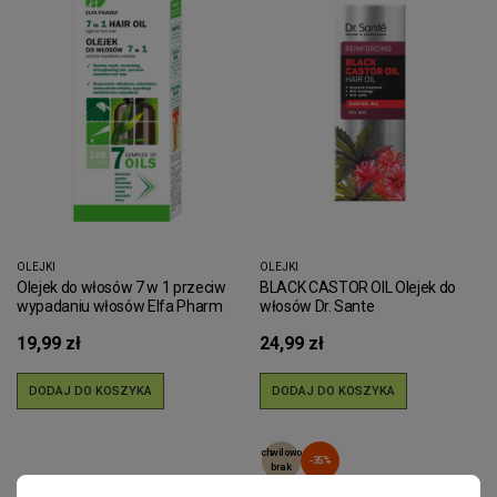
OLEJKI
OLEJKI
Olejek do włosów 7 w 1 przeciw
BLACK CASTOR OIL Olejek do
wypadaniu włosów Elfa Pharm
włosów Dr. Sante
100ml
19,99 zł
24,99 zł
DODAJ DO KOSZYKA
DODAJ DO KOSZYKA
chwilowo
-35%
brak