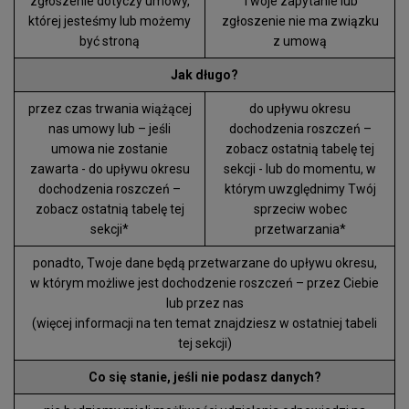
zgłoszenie dotyczy umowy,
Twoje zapytanie lub
której jesteśmy lub możemy
zgłoszenie nie ma związku
być stroną
z umową
Jak długo?
przez czas trwania wiążącej
do upływu okresu
nas umowy lub – jeśli
dochodzenia roszczeń –
umowa nie zostanie
zobacz ostatnią tabelę tej
zawarta - do upływu okresu
sekcji - lub do momentu, w
dochodzenia roszczeń –
którym uwzględnimy Twój
zobacz ostatnią tabelę tej
sprzeciw wobec
sekcji*
przetwarzania*
ponadto, Twoje dane będą przetwarzane do upływu okresu,
w którym możliwe jest dochodzenie roszczeń – przez Ciebie
lub przez nas
(więcej informacji na ten temat znajdziesz w ostatniej tabeli
tej sekcji)
Co się stanie, jeśli nie podasz danych?