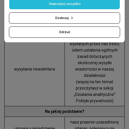
Zaakceptuj wszystkie
6. Zapisanie się na newsletter
Dostosuj
W jakim celu?
Odrzuć
analiza efektywności
wysłanych przez nas treści,
celem ustalenia ogólnych
zasad dotyczących
skutecznej wysyłki
wysyłanie newslettera
wiadomości w naszej
działalności
(więcej na ten temat
przeczytasz w sekcji
„Działania analityczne”
Polityki prywatności)
Na jakiej podstawie?
nasz prawnie uzasadniony
umowa o świadczenie
interes, polegający na