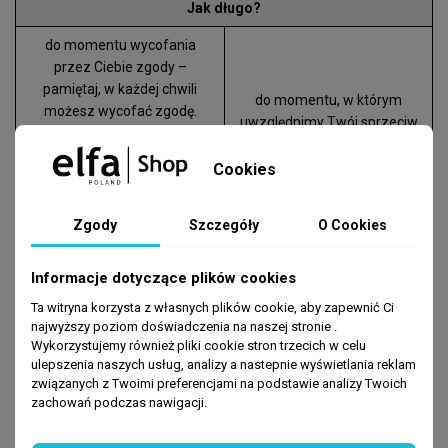
Jak długo?
do momentu wycofania
przez Ciebie zgody –
pamiętaj, w każdej chwili
do momentu, w którym
możesz wycofać zgodę.
uwzględnimy Twój sprzeciw
Przetwarzanie danych do
wobec przetwarzania
momentu cofnięcia przez
Cookies
Ciebie zgody pozostaje
zgodne z prawem.
Zgody
Szczegóły
O Cookies
ponadto, Twoje dane będą przetwarzane do upływu okresu,
w którym możliwe jest dochodzenie roszczeń – przez Ciebie
Informacje dotyczące plików cookies
lub przez nas
(więcej informacji na ten temat znajdziesz w ostatniej tabeli
Ta witryna korzysta z własnych plików cookie, aby zapewnić Ci
tej sekcji)
najwyższy poziom doświadczenia na naszej stronie .
Wykorzystujemy również pliki cookie stron trzecich w celu
Co się stanie, jeśli nie podasz danych?
ulepszenia naszych usług, analizy a nastepnie wyświetlania reklam
związanych z Twoimi preferencjami na podstawie analizy Twoich
nie będziesz otrzymywać naszych materiałów
zachowań podczas nawigacji.
marketingowych, w tym informacji o naszych ofertach
specjalnych