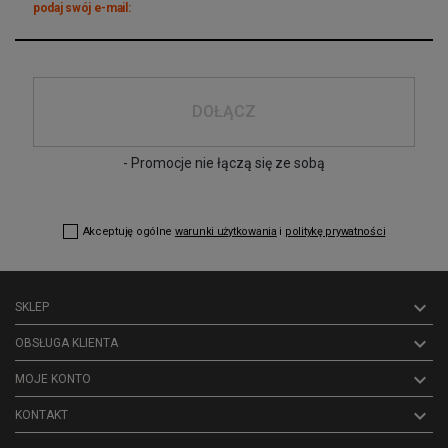
podaj swój e-mail:
DOŁĄCZ
- Promocje nie łączą się ze sobą
Akceptuję ogólne
warunki użytkowania
i
politykę prywatności

SKLEP

OBSŁUGA KLIENTA

MOJE KONTO
keyboard_arrow_down
KONTAKT