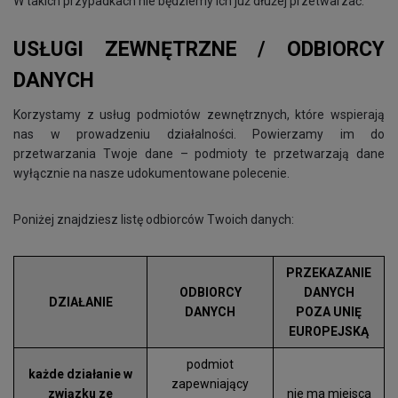
W takich przypadkach nie będziemy ich już dłużej przetwarzać.
USŁUGI ZEWNĘTRZNE / ODBIORCY
DANYCH
Korzystamy z usług podmiotów zewnętrznych, które wspierają
nas w prowadzeniu działalności. Powierzamy im do
przetwarzania Twoje dane – podmioty te przetwarzają dane
wyłącznie na nasze udokumentowane polecenie.
Poniżej znajdziesz listę odbiorców Twoich danych:
PRZEKAZANIE
ODBIORCY
DANYCH
DZIAŁANIE
DANYCH
POZA UNIĘ
EUROPEJSKĄ
podmiot
każde działanie w
zapewniający
związku ze
nie ma miejsca