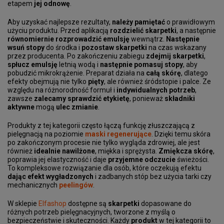
etapem
jej odnowę
.
Aby uzyskać najlepsze rezultaty,
należy pamiętać
o prawidłowym
użyciu produktu. Przed aplikacją
rozdzielić skarpetki
, a następnie
równomiernie rozprowadzić emulsję
wewnątrz.
Następnie
wsuń stopy
do środka i
pozostaw skarpetki
na czas wskazany
przez producenta. Po zakończeniu zabiegu
zdejmij skarpetki
,
spłucz emulsję
letnią wodą i
następnie pomasuj stopy
, aby
pobudzić mikrokrążenie. Preparat działa na
całą skórę
, dlatego
efekty obejmują nie tylko
pięty
, ale również śródstopie i palce. Ze
względu na różnorodność formuł i
indywidualnych potrzeb
,
zawsze
zalecamy sprawdzić etykietę
, ponieważ
składniki
aktywne
mogą
ulec zmianie
.
Produkty z tej kategorii często łączą funkcję złuszczającą z
pielęgnacją na poziomie
maski regenerujące
. Dzięki temu skóra
po zakończonym procesie nie tylko wygląda zdrowiej, ale jest
również
idealnie nawilżone
, miękka i sprężysta.
Zmiękcza skórę
,
poprawia jej elastyczność i daje
przyjemne odczucie
świeżości.
To kompleksowe rozwiązanie dla osób, które oczekują efektu
dając efekt wygładzonych
i zadbanych stóp bez użycia tarki czy
mechanicznych
peelingów
.
W sklepie
Elfashop
dostępne są
skarpetki
dopasowane do
różnych potrzeb pielęgnacyjnych, tworzone z myślą o
bezpieczeństwie i skuteczności. Każdy
produkt
w tej kategorii to