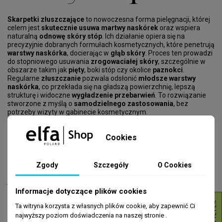
Skarpetki złuszczające
to nowoczesna forma pielęgnacji, której
celem jest
skutecznie usuwa martwy naskórek
oraz wspiera
naturalną
odnowę skóry stóp
. Ich działanie opiera się na
precyzyjnie dobranych formułach kosmetycznych, które penetrują
warstwy naskórka
, docierając w
głąb skóry
. Proces ten prowadzi
do stopniowego usuwania
zrogowaciałej skóry
, szczególnie w
obszarze takim jak
pięty
, boki stóp czy okolice
paznokci
.
Regularne
złuszczanie
pozwala odsłonić
młodsze warstwy
naskórka
, co przekłada się na gładszą powierzchnię, lepszą
strukturę i widoczne
wygładzenie przebarwień
. To rozwiązanie
stworzone z myślą o
samodzielnego zastosowania
, bez
potrzeby wizyty w gabinecie kosmetycznym.
Formuły stosowane w tej kategorii produktów bazują na
Cookies
sprawdzonych składnikach, takich jak
kwasy AHA
,
kwas
glikolowy
,
kwas mlekowy
czy
kwas salicylowy
. Każda
aktywną
substancją złuszczającą
działa w sposób kontrolowany, aby
nie
podrażnić skóry
, także w przypadku
delikatnych stóp
.
Powyższa
Zgody
Szczegóły
O Cookies
lista składników
jest często uzupełniana o
inne składniki
, takie
jak
olejek kokosowy
, ekstrakty roślinne oraz humektanty.
Dodatek ekstraktów
z
owoców przyczynia
się do poprawy
Informacje dotyczące plików cookies
kondycji skóry, a
dzięki glicerynie
stopy
stają
się wyraźnie
R
Ta witryna korzysta z własnych plików cookie, aby zapewnić Ci
gładsze, bardziej elastyczne i
idealnie nawilżone
. Co ważne,
formuły te
ponadto zapewnia nawilżenie skóry
i
wzmacnia
najwyższy poziom doświadczenia na naszej stronie .