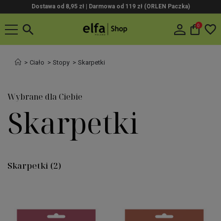
Dostawa od 8,95 zł | Darmowa od 119 zł (ORLEN Paczka)
0
Ciało
Stopy
Skarpetki
Wybrane dla Ciebie
Skarpetki
Skarpetki
(2)