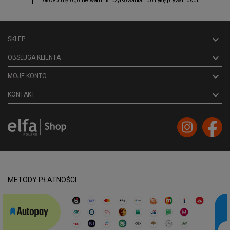
Akceptuję ogólne
warunki użytkowania
i
politykę prywatności

SKLEP

OBSŁUGA KLIENTA

MOJE KONTO
keyboard_arrow_down
KONTAKT
METODY PŁATNOŚCI