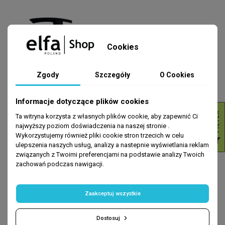
Cookies
Zgody
Szczegóły
O Cookies
Informacje dotyczące plików cookies
R
Ta witryna korzysta z własnych plików cookie, aby zapewnić Ci
najwyższy poziom doświadczenia na naszej stronie .
Wykorzystujemy również pliki cookie stron trzecich w celu
F
I
L
T
E
ulepszenia naszych usług, analizy a nastepnie wyświetlania reklam
CIAŁO
HIGIENA INTYMNA
związanych z Twoimi preferencjami na podstawie analizy Twoich
Delikatne mleczko do higieny
Femme Intime Żel do higieny
zachowań podczas nawigacji.
intymnej Owies i bawełna Green
intymnej - Nawilżenie
Pharmacy 370ml
10,99 zł
14,99 zł
Zaakceptuj wszystkie
DODAJ DO KOSZYKA
DODAJ DO KOSZYKA
Dostosuj