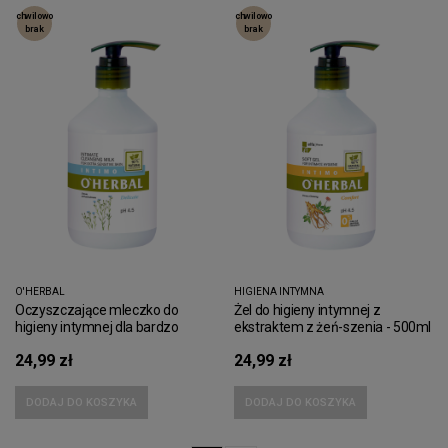
chwilowo
chwilowo
brak
brak
O'HERBAL
HIGIENA INTYMNA
Oczyszczające mleczko do
Żel do higieny intymnej z
higieny intymnej dla bardzo
ekstraktem z żeń-szenia - 500ml
wrażliwej skóry z ekstraktem z
24,99 zł
24,99 zł
lnu - 500ml
DODAJ DO KOSZYKA
DODAJ DO KOSZYKA