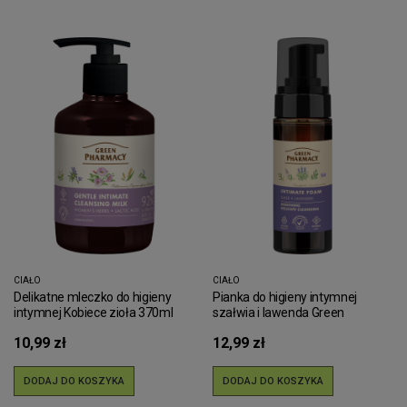
CIAŁO
CIAŁO
Delikatne mleczko do higieny
Pianka do higieny intymnej
intymnej Kobiece zioła 370ml
szałwia i lawenda Green
Green Pharmacy
Pharmacy 150ml
10,99 zł
12,99 zł
DODAJ DO KOSZYKA
DODAJ DO KOSZYKA