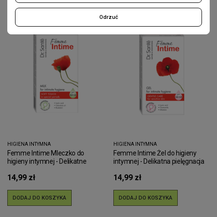
Odrzuć
HIGIENA INTYMNA
HIGIENA INTYMNA
Femme Intime Mleczko do
Femme Intime Żel do higieny
higieny intymnej - Delikatne
intymnej - Delikatna pielęgnacja
dotknięcie
14,99 zł
14,99 zł
DODAJ DO KOSZYKA
DODAJ DO KOSZYKA