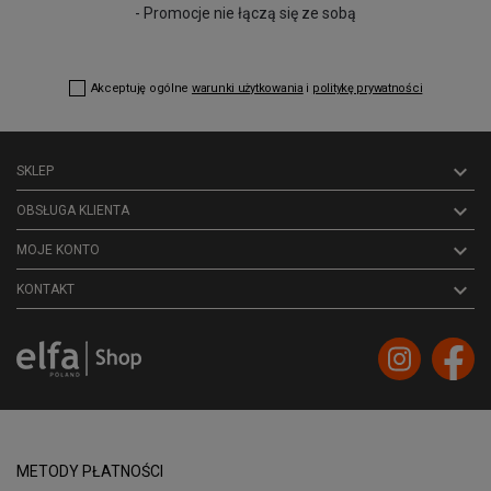
- Promocje nie łączą się ze sobą
Akceptuję ogólne
warunki użytkowania
i
politykę prywatności

SKLEP

OBSŁUGA KLIENTA

MOJE KONTO
keyboard_arrow_down
KONTAKT
METODY PŁATNOŚCI