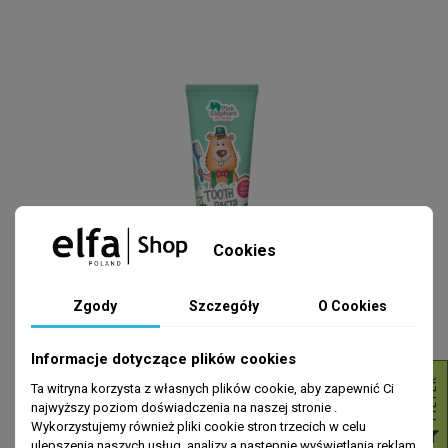
Cookies
Zgody
Szczegóły
O Cookies
PIELĘGNACJA ZĘBÓW
Pasta do zębów Bóbr Justin Pink
Elephant 50ml
Informacje dotyczące plików cookies
R
5,49 zł
Ta witryna korzysta z własnych plików cookie, aby zapewnić Ci
DODAJ DO KOSZYKA
najwyższy poziom doświadczenia na naszej stronie .
Wykorzystujemy również pliki cookie stron trzecich w celu
F
I
L
T
E
ulepszenia naszych usług, analizy a nastepnie wyświetlania reklam