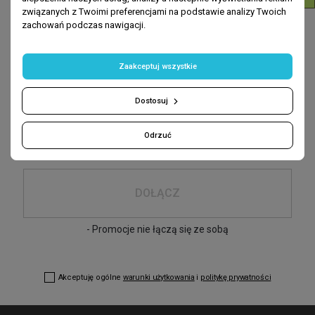
Wróć do góry
związanych z Twoimi preferencjami na podstawie analizy Twoich
zachowań podczas nawigacji.
Zaakceptuj wszystkie
Zapisz się
-10% na pierwsze zakupy
Dostosuj
podaj swój e-mail:
Odrzuć
DOŁĄCZ
- Promocje nie łączą się ze sobą
Akceptuję ogólne
warunki użytkowania
i
politykę prywatności