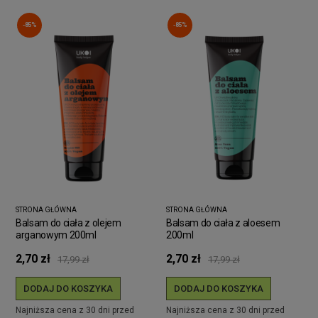
-85%
-85%
STRONA GŁÓWNA
STRONA GŁÓWNA
Balsam do ciała z olejem
Balsam do ciała z aloesem
arganowym 200ml
200ml
2,70 zł
2,70 zł
17,99 zł
17,99 zł
DODAJ DO KOSZYKA
DODAJ DO KOSZYKA
Najniższa cena z 30 dni przed
Najniższa cena z 30 dni przed