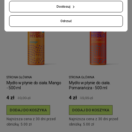
-80%
-80%
Dostosuj
Odrzuć
STRONA GŁÓWNA
STRONA GŁÓWNA
Mydło w płynie do ciała. Mango
Mydło w płynie do ciała.
- 500 ml
Pomarańcza - 500 ml
4 zł
4 zł
19,99 zł
19,99 zł
DODAJ DO KOSZYKA
DODAJ DO KOSZYKA
Najniższa cena z 30 dni przed
Najniższa cena z 30 dni przed
obniżką: 5.00 zł
obniżką: 5.00 zł