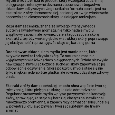
Mydło w kostce róża
to produkt, który wzbogaca codzienną
pielęgnację o intensywne doznania zapachowe i bogactwo
składników odżywczych. Jego unikalna formuła oparta jest na
ekstrakcie z róży damasceńskiej, cenionej za swoje właściwości
poprawiające elastyczność skóry i działające tonizująco.
Róża damasceńska,
znana ze swojego intensywnego i
subtelnie kwiatowego aromatu, nie tylko nadaje mydłu
wyjątkowy zapach, ale również działa łagodząco na skórę.
Ekstrakt z tej róży wnika głęboko w struktury skóry, poprawiając
jej elastyczność i sprawiając, że staje się bardziej jędrna.
Dodatkowym składnikiem mydła jest masło shea,
które
aktywnie nawilża i odżywia skórę. To naturalne masło o
wyjątkowych właściwościach pielęgnacyjnych. Działa niezwykle
nawilżająco, niwelując uczucie suchości skóry zapewniając jej
odpowiednie odżywienie. Skóra po użyciu mydła staje się nie
tylko miękka i jedwabiście gładka, ale również odzyskuje zdrowy
blask.
Ekstrakt z róży damasceńskiej i masło shea
wspólnie tworzą
mieszankę, która pielęgnuje skórę i działa odmładzająco.
Regularne stosowanie mydła wpływa pozytywnie na kondycję
skóry, sprawiając, że staje się bardziej elastyczna, nawilżona i
młodzieńczo promienna, a zapach róży damasceńskiej unosi się
w powietrzu, otulając zmysły i tworząc subtelny, ale trwały
aromat.