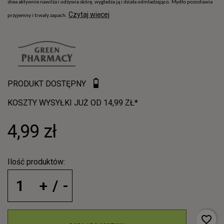
shea aktywnie nawilża i odżywia skórę, wygładza ją i działa odmładzająco. Mydło pozostawia
Czytaj więcej
przyjemny i trwały zapach.
PRODUKT DOSTĘPNY
KOSZTY WYSYŁKI JUŻ OD 14,99 ZŁ*
4,99 zł
Ilość produktów:
favorite_border