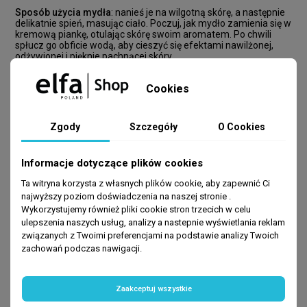
Sposób użycia mydła
: nanieś je na wilgotną skórę, a następnie
delikatnie spień, masując ciało. Poczuj, jak mydło zamienia się w
kremową piankę, otulając skórę swoim aromatem. Po chwili
spłucz go obficie wodą, aby cieszyć się efektami nawilżonej,
odżywionej i pięknie pachnącej skóry.
Odkryj magię róży damasceńskiej i masła shea w jednym
Cookies
produkcie, który nie tylko zadba o Twoją skórę, ale także
będzie pielęgnować Twoje zmysły.
Zgody
Szczegóły
O Cookies
100g
Informacje dotyczące plików cookies
Ta witryna korzysta z własnych plików cookie, aby zapewnić Ci
najwyższy poziom doświadczenia na naszej stronie .
Wykorzystujemy również pliki cookie stron trzecich w celu
ulepszenia naszych usług, analizy a nastepnie wyświetlania reklam
związanych z Twoimi preferencjami na podstawie analizy Twoich
zachowań podczas nawigacji.
BESTSELLERY
Zaakceptuj wszystkie