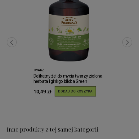
TWARZ
Delikatny żel do mycia twarzy zielona
herbata i ginkgo biloba Green
Pharmacy 270ml
10,49 zł
DODAJ DO KOSZYKA
Inne produkty z tej samej kategorii