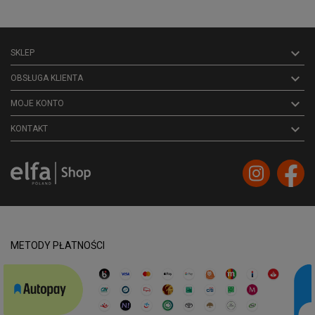

SKLEP

OBSŁUGA KLIENTA

MOJE KONTO
keyboard_arrow_down
KONTAKT
METODY PŁATNOŚCI