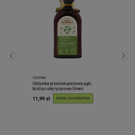
ODŻYWKI
Odżywka przeciwłupieżowa pąki
brzozy i olej rycynowy Green
Pharmacy 300ml
11,99 zł
DODAJ DO KOSZYKA