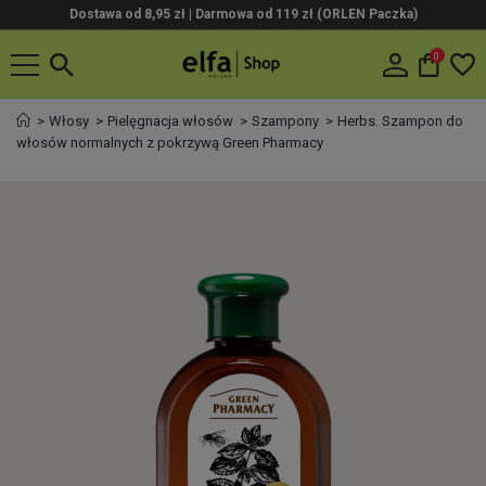
Dostawa od 8,95 zł | Darmowa od 119 zł (ORLEN Paczka)
0
Włosy
Pielęgnacja włosów
Szampony
Herbs. Szampon do
włosów normalnych z pokrzywą Green Pharmacy