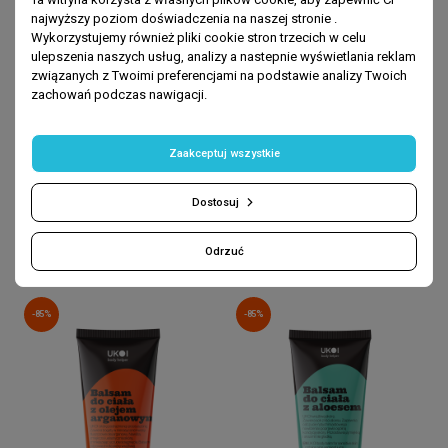
najwyższy poziom doświadczenia na naszej stronie .
Wykorzystujemy również pliki cookie stron trzecich w celu
ulepszenia naszych usług, analizy a nastepnie wyświetlania reklam
związanych z Twoimi preferencjami na podstawie analizy Twoich
zachowań podczas nawigacji.
STRONA GŁÓWNA
STRONA GŁÓWNA
Mydło w płynie do ciała. Mango
Mydło w płynie do ciała.
- 500 ml
Pomarańcza - 500 ml
Zaakceptuj wszystkie
4 zł
4 zł
19,99 zł
19,99 zł
Dostosuj
DODAJ DO KOSZYKA
DODAJ DO KOSZYKA
Najniższa cena z 30 dni przed
Najniższa cena z 30 dni przed
Odrzuć
obniżką: 5.00 zł
obniżką: 5.00 zł
-85%
-85%