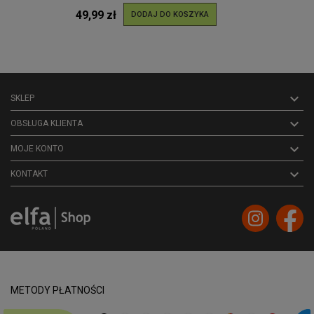
49,99 zł
DODAJ DO KOSZYKA

SKLEP

OBSŁUGA KLIENTA

MOJE KONTO
keyboard_arrow_down
KONTAKT
METODY PŁATNOŚCI