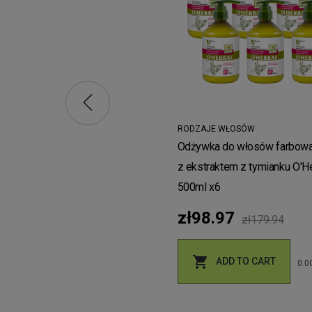
.97
zł179.94
ADD TO CART
0.00 zł
RODZAJE WŁOSÓW
Odżywka do włosów farbow
z ekstraktem z tymianku O'H
500ml x6
zł98.97
zł179.94

ADD TO CART
0.00