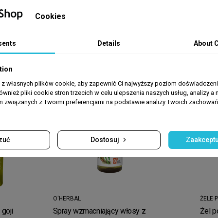
5.00 zł
4.39 zł
Cookies
se
sents
Details
About 
tion
a z własnych plików cookie, aby zapewnić Ci najwyższy poziom doświadczenia
ównież pliki cookie stron trzecich w celu ulepszenia naszych usług, analizy a 
am związanych z Twoimi preferencjami na podstawie analizy Twoich zachowa
zuć
Dostosuj
Zaakceptu
O'HERBAL
ŻELE 
 goji
Spray wzmacniający włosy z
Żel p