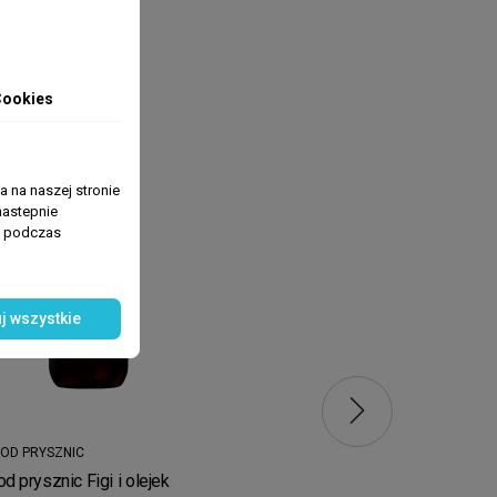
4.39 zł
Cookies
 na naszej stronie
nastepnie
ń podczas
j wszystkie
POD PRYSZNIC
HIGIENA INTYMNA
od prysznic Figi i olejek
Femme Intime Żel do higie