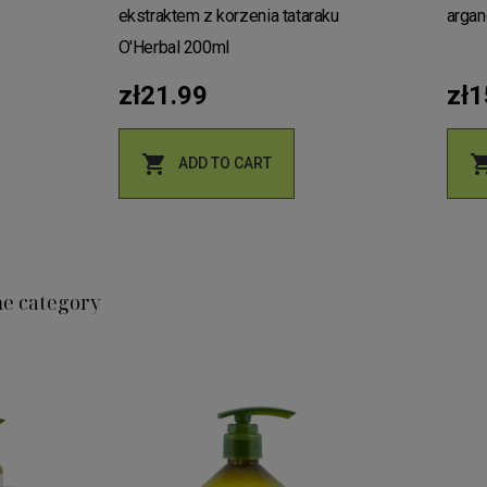
ekstraktem z korzenia tataraku
arga
O'Herbal 200ml
zł21.99
zł1

ADD TO CART
me category