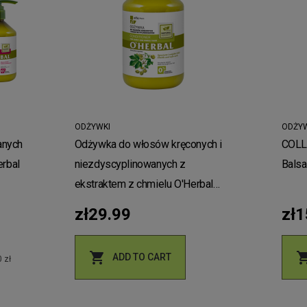
ODŻYWKI
ODŻYW
anych
Odżywka do włosów kręconych i
COLL
erbal
niezdyscyplinowanych z
Bals
ekstraktem z chmielu O'Herbal
500ml
zł29.99
zł1

ADD TO CART
 zł