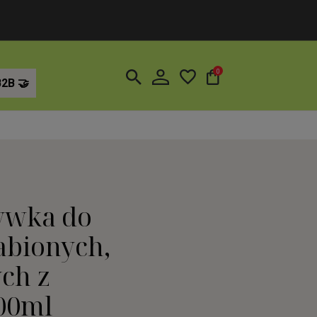
0
B2B
ywka do
abionych,
ch z
00ml