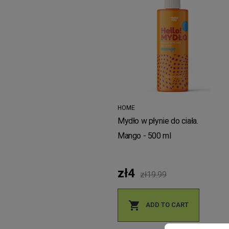
HOME
Mydło w płynie do ciała.
Mango - 500 ml
zł4
zł19.99

ADD TO CART