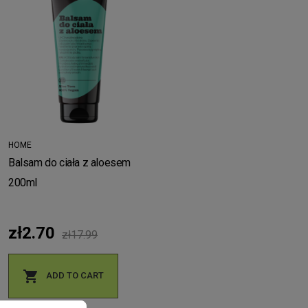
HOME
Balsam do ciała z aloesem
200ml
zł2.70
zł17.99

ADD TO CART