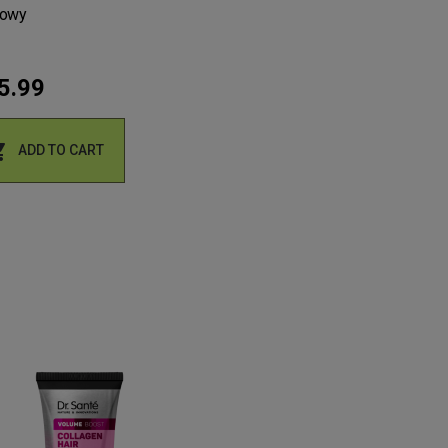
nowy
intymnej - Delikatna pielęgn
5.99
zł14.99


ADD TO CART
ADD TO CART