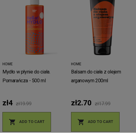
HOME
HOME
Mydło w płynie do ciała.
Balsam do ciała z olejem
Pomarańcza - 500 ml
arganowym 200ml
zł4
zł2.70
zł19.99
zł17.99


ADD TO CART
ADD TO CART