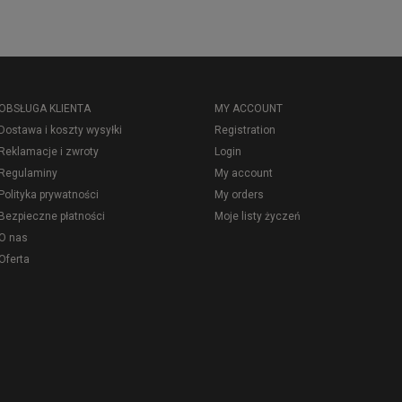
OBSŁUGA KLIENTA
MY ACCOUNT
Dostawa i koszty wysyłki
Registration
Reklamacje i zwroty
Login
Regulaminy
My account
Polityka prywatności
My orders
Bezpieczne płatności
Moje listy życzeń
O nas
Oferta