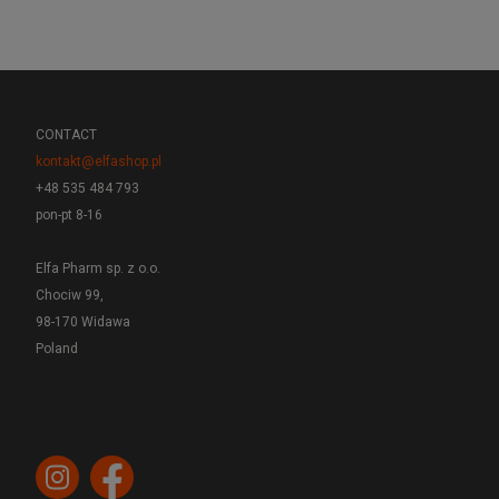
CONTACT
kontakt@elfashop.pl
+48 535 484 793
pon-pt 8-16
Elfa Pharm sp. z o.o.
Chociw 99,
98-170 Widawa
Poland