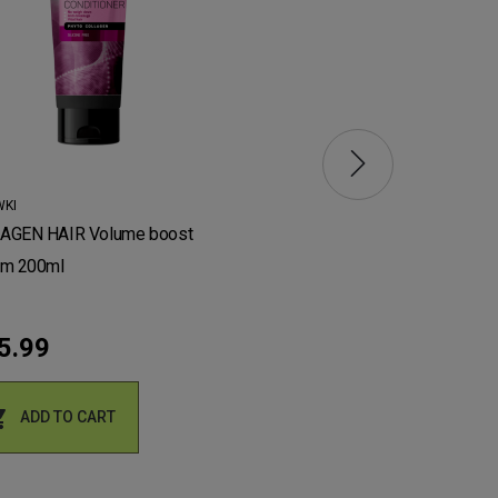
KI
ODŻYWKI
AGEN HAIR Volume boost
Intensywna maska do włos
am 200ml
1 przeciw wypadaniu włos
5.99
zł16.99


ADD TO CART
ADD TO CART