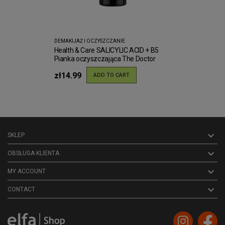
DEMAKIJAŻ I OCZYSZCZANIE
Health & Care SALICYLIC ACID + B5
Pianka oczyszczająca The Doctor
150ml
zł14.99
ADD TO CART

SKLEP

OBSŁUGA KLIENTA

MY ACCOUNT
keyboard_arrow_down
CONTACT