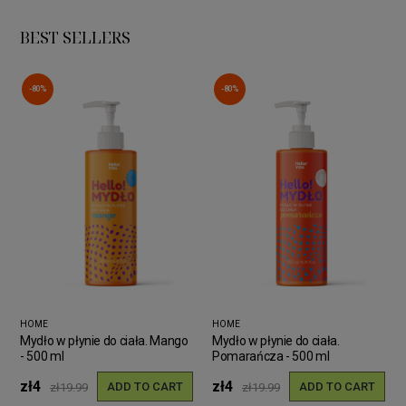
BEST SELLERS
-80%
-80%
HOME
HOME
Mydło w płynie do ciała. Mango
Mydło w płynie do ciała.
- 500 ml
Pomarańcza - 500 ml
zł4
zł4
ADD TO CART
ADD TO CART
zł19.99
zł19.99