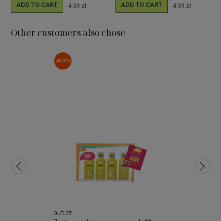
ADD TO CART
ADD TO CART
4.39 zł
4.39 zł
Other customers also chose
-45.97%
OUTLET