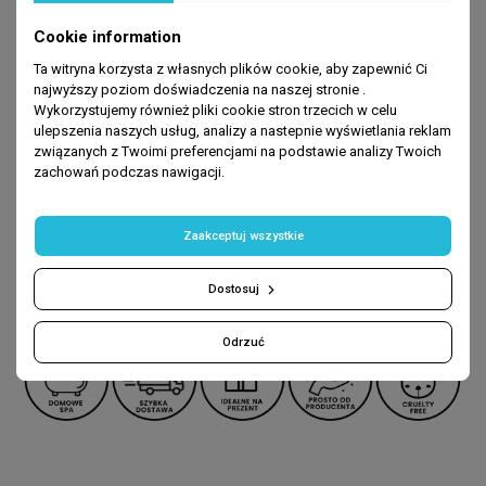
Cookie information
*Badania polegające na ocenie właściwości kosmetyku poprzez
Ta witryna korzysta z własnych plików cookie, aby zapewnić Ci
testowanie go w warunkach domowych przez grupę
najwyższy poziom doświadczenia na naszej stronie .
ochotników w określonym czasie. Siarkowe mydło w płynie UKOI
Wykorzystujemy również pliki cookie stron trzecich w celu
testowane było przez 20 ochotników w okresie 2 tygodni.
ulepszenia naszych usług, analizy a nastepnie wyświetlania reklam
związanych z Twoimi preferencjami na podstawie analizy Twoich
zachowań podczas nawigacji.
5% Gliceryna
Naturalna siarka
Zaakceptuj wszystkie
Aloes, Pantenol Complex.
Dostosuj
Vegan
Odrzuć