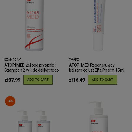
SZAMPONY
TWARZ
ATOPI MED Żel pod prysznic i
ATOPI MED Regenerujący
Szampon 2 w 1 do delikatnego
balsam do ust Elfa Pharm 15ml
oczyszczania Elfa Pharm 400ml
zł37.99
zł16.49
ADD TO CART
ADD TO CART
-35%