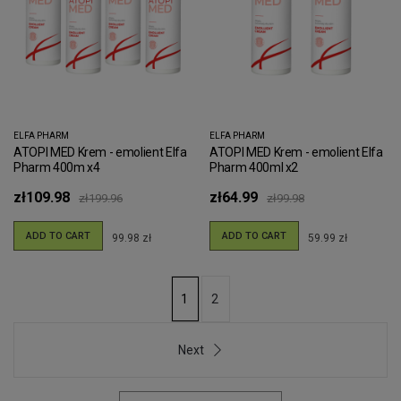
ELFA PHARM
ELFA PHARM
ATOPI MED Krem - emolient Elfa
ATOPI MED Krem - emolient Elfa
Pharm 400m x4
Pharm 400ml x2
zł109.98
zł64.99
zł199.96
zł99.98
ADD TO CART
ADD TO CART
99.98 zł
59.99 zł
2
1
Next