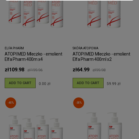
ELFA PHARM
SKÓRA ATOPOWA
ATOPI MED Mleczko - emolient
ATOPI MED Mleczko - emolient
Elfa Pharm 400m x4
Elfa Pharm 400ml x2
zł109.98
zł64.99
zł199.96
zł99.98
ADD TO CART
ADD TO CART
0.00 zł
59.99 zł
-45%
-35%