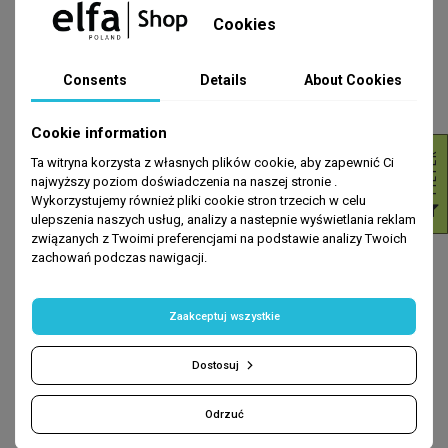
Cookies
Consents
Details
About Cookies
Cookie information
R
ZESTAWY PROMOCYJNE
ZESTAWY PROMOCYJNE
Ta witryna korzysta z własnych plików cookie, aby zapewnić Ci
ZESTAW ATOPI MED pielęgnacja
ZESTAW ATOPI MED pielęgnacja
najwyższy poziom doświadczenia na naszej stronie .
bardzo suchej i atopowej skóry
bardzo suchej i atopowej skóry
Wykorzystujemy również pliki cookie stron trzecich w celu
F
I
L
T
E
Elfa Pharm
Elfa Pharm
ulepszenia naszych usług, analizy a nastepnie wyświetlania reklam
zł106.67
zł91.28
zł193.95
zł165.96
związanych z Twoimi preferencjami na podstawie analizy Twoich
zachowań podczas nawigacji.
ADD TO CART
ADD TO CART
96.98 zł
82.98 zł
Zaakceptuj wszystkie
-45%
-35%
Dostosuj
Odrzuć