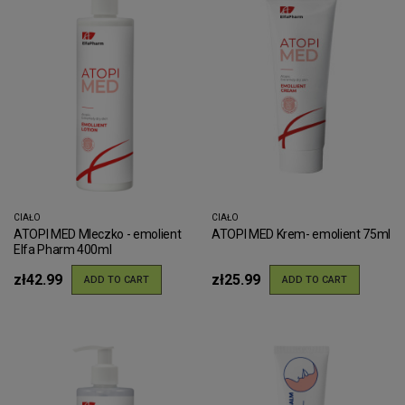
CIAŁO
CIAŁO
ATOPI MED Mleczko - emolient
ATOPI MED Krem- emolient 75ml
Elfa Pharm 400ml
zł42.99
zł25.99
ADD TO CART
ADD TO CART