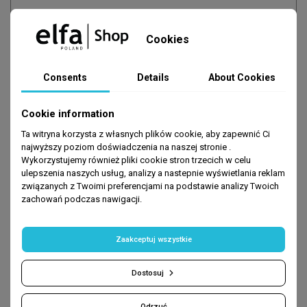
Cookies
Consents
Details
About Cookies
Cookie information
Sign up
-10% on first purchases
Ta witryna korzysta z własnych plików cookie, aby zapewnić Ci
najwyższy poziom doświadczenia na naszej stronie .
give me your e-mail:
Wykorzystujemy również pliki cookie stron trzecich w celu
ulepszenia naszych usług, analizy a nastepnie wyświetlania reklam
związanych z Twoimi preferencjami na podstawie analizy Twoich
zachowań podczas nawigacji.
JOIN
Zaakceptuj wszystkie
- Promocje nie łączą się ze sobą
Dostosuj
Odrzuć