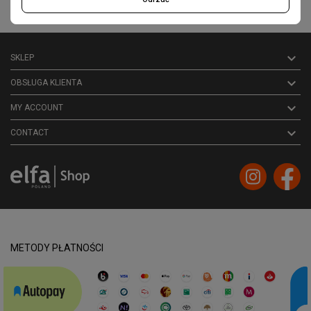

SKLEP

OBSŁUGA KLIENTA

MY ACCOUNT
keyboard_arrow_down
CONTACT
METODY PŁATNOŚCI