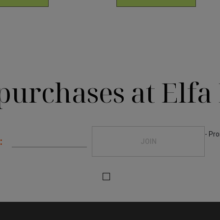
 purchases
at Elf
- Pr
:
JOIN