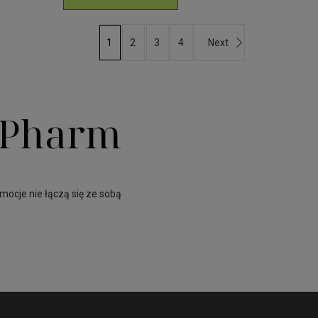
2
3
4
Next
1
a Pharm
omocje nie łączą się ze sobą