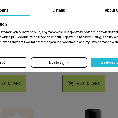
sents
Details
About 
tion
a z własnych plików cookie, aby zapewnić Ci najwyższy poziom doświadczenia
D OCZY
TWARZ
ównież pliki cookie stron trzecich w celu ulepszenia naszych usług, analizy a 
 + Postbiotyki krem pod
Woda micelarna 3 w 1 zielona
am związanych z Twoimi preferencjami na podstawie analizy Twoich zachowa
en Pharmacy 15ml
herbata i aloes Green Pharmacy
500ml
zuć
Dostosuj
Zaakceptu
99
zł12.99

ADD TO CART
ADD TO CART