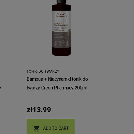
TONIKI DO TWARZY
Bambus + Niacynamid tonik do
y
twarzy Green Pharmacy 200ml
zł13.99

ADD TO CART