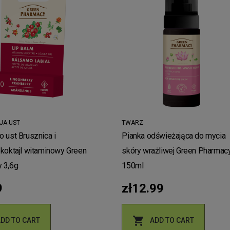
JA UST
TWARZ
 ust Brusznica i
Pianka odświeżająca do mycia
 koktajl witaminowy Green
skóry wrażliwej Green Pharmac
 3,6g
150ml
9
zł12.99

ADD TO CART
ADD TO CART