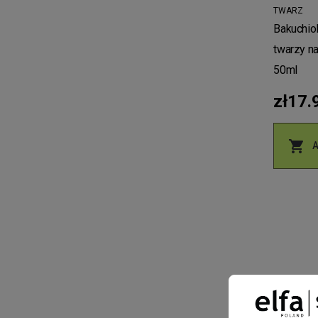
TWARZ
Bakuchiol
twarzy n
50ml
zł17.
