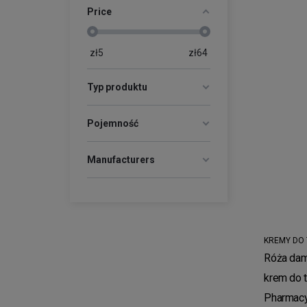
Price
zł
5
zł
64
Typ produktu
Pojemność
Manufacturers
KREMY DO
Róża dam
krem do 
Pharmac