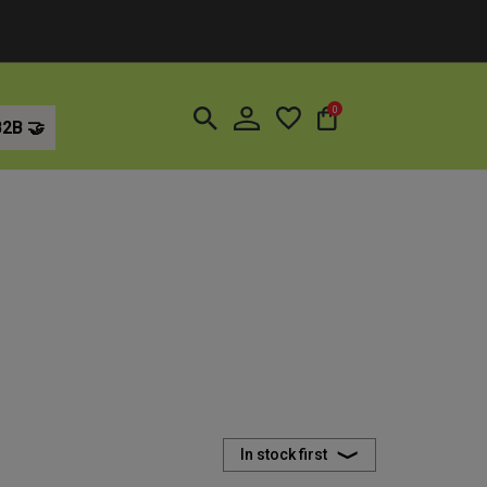
0
B2B
In stock first