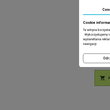
Con
Cookie informa
Ta witryna korzyst
KREMY PO
. Wykorzystujemy r
Bakuchiol
wyświetlania rekl
nawigacji.
oczy Gre
Odr
zł15.
