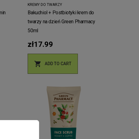
KREMY DO TWARZY
Bakuchiol + Postbiotyki krem do
twarzy na dzień Green Pharmacy
50ml
zł17.99

ADD TO CART