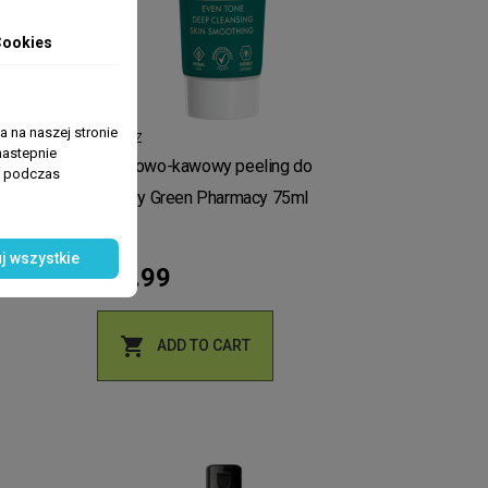
Cookies
 na naszej stronie
TWARZ
nastepnie
Miodowo-kawowy peeling do
ń podczas
twarzy Green Pharmacy 75ml
j wszystkie
zł5.99

ADD TO CART