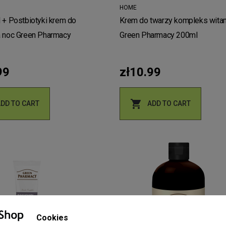
HOME
 + Postbiotyki krem do
Krem do twarzy kompleks witamin
a noc Green Pharmacy
Green Pharmacy 200ml
99
zł10.99

ADD TO CART
ADD TO CART
Cookies