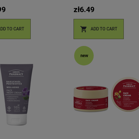
99
zł6.49

ADD TO CART
ADD TO CART
new