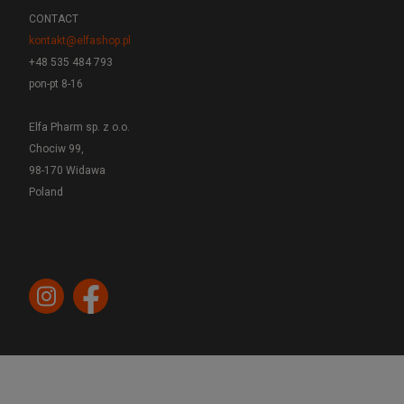
CONTACT
kontakt@elfashop.pl
+48 535 484 793
pon-pt 8-16
Elfa Pharm sp. z o.o.
Chociw 99,
98-170 Widawa
Poland