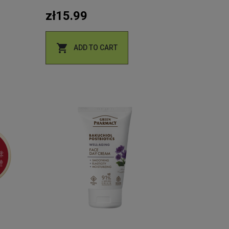
zł15.99

ADD TO CART