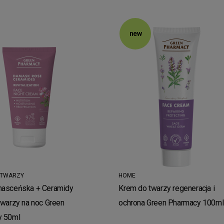
new
 TWARZY
HOME
asceńska + Ceramidy
Krem do twarzy regeneracja i
twarzy na noc Green
ochrona Green Pharmacy 100ml
y 50ml