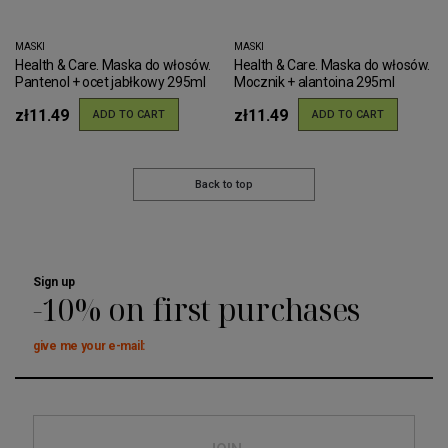
MASKI
MASKI
Health & Care. Maska do włosów.
Health & Care. Maska do włosów.
Pantenol + ocet jabłkowy 295ml
Mocznik + alantoina 295ml
zł11.49
zł11.49
ADD TO CART
ADD TO CART
Back to top
Sign up
-10% on first purchases
give me your e-mail: