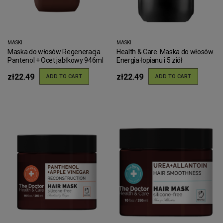
MASKI
MASKI
Maska do włosów Regeneracja
Health & Care. Maska do włosów.
Pantenol + Ocet jabłkowy 946ml
Energia łopianu i 5 ziół
zł22.49
zł22.49
ADD TO CART
ADD TO CART