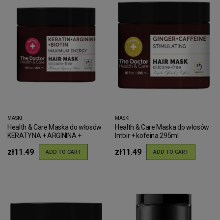
MASKI
MASKI
Health & Care Maska do włosów
Health & Care Maska do włosów
KERATYNA + ARGININA +
Imbir + kofeina 295ml
BIOTYNA "MAKSIMUM SIŁY"
zł11.49
zł11.49
295ml
ADD TO CART
ADD TO CART