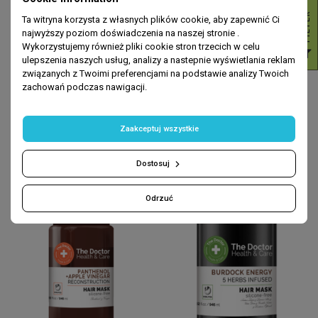
R
Ta witryna korzysta z własnych plików cookie, aby zapewnić Ci
najwyższy poziom doświadczenia na naszej stronie .
Wykorzystujemy również pliki cookie stron trzecich w celu
F
I
L
T
E
ulepszenia naszych usług, analizy a nastepnie wyświetlania reklam
związanych z Twoimi preferencjami na podstawie analizy Twoich
zachowań podczas nawigacji.
MASKI
MASKI
Health & Care. Maska do włosów.
Health & Care. Maska do włosów.
Keratyna + arginina + biotyna
Imbir + kofeina
Zaakceptuj wszystkie
zł22.49
zł22.49
ADD TO CART
ADD TO CART
Dostosuj
Odrzuć