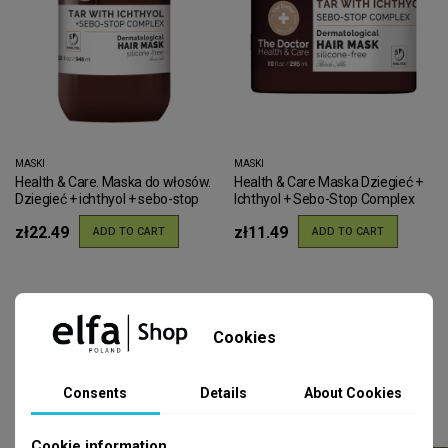
MASKI
MASKI
Health & Care. Maska do włosów.
Health & Care Maska Dziegieć +
Dziegieć + ichthyol + sebo-stop
Ichthyol + Sebo-Stop Complex
complex
zł22.49
zł11.49
ADD TO CART
ADD TO CART
Cookies
Consents
Details
About Cookies
Cookie information