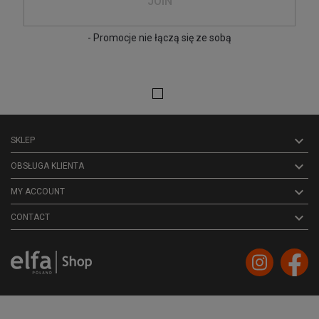
JOIN
- Promocje nie łączą się ze sobą

SKLEP

OBSŁUGA KLIENTA

MY ACCOUNT
keyboard_arrow_down
CONTACT