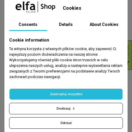
Cookies
Istnieje wiele
rodzajów trądziku
, które różnią się wyglądem i
przebiegiem. Do najczęściej spotykanych należą:
Consents
Details
About Cookies
trądzik młodzieńczy (acne vulgaris)
– związany głównie z
okresem dojrzewania,
Cookie information
R
Ta witryna korzysta z własnych plików cookie, aby zapewnić Ci
trądzik różowaty
– występujący najczęściej u dorosłych,
charakteryzujący się zaczerwienieniem i stanem zapalnym,
najwyższy poziom doświadczenia na naszej stronie .
Wykorzystujemy również pliki cookie stron trzecich w celu
F
I
L
T
E
trądzik pospolity
– z obecnością zaskórników, grudek i krost,
ulepszenia naszych usług, analizy a nastepnie wyświetlania reklam
związanych z Twoimi preferencjami na podstawie analizy Twoich
trądzik ropowiczy, torbielowaty i guzkowy
– cięższe formy
zachowań podczas nawigacji.
prowadzące do powstawania blizn i przebarwień pozapalnych,
trądzik niemowlęcy
– pojawiający się u najmłodszych, związany
Zaakceptuj wszystkie
z aktywnością hormonów matki,
trądzik kosmetyczny i zawodowy
– wynikający z kontaktu z
Dostosuj
substancjami drażniącymi.
Odrzuć
Każda odmiana wymaga indywidualnego podejścia oraz