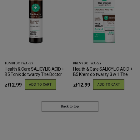
TONIKI DO TWARZY
KREMY DO TWARZY
Health & Care SALICYLIC ACID +
Health & Care SALICYLIC ACID +
B5 Tonik do twarzy The Doctor
B5 Krem do twarzy 3 w 1 The
150ml
Doctor 40ml
zł12.99
zł12.99
ADD TO CART
ADD TO CART
Back to top