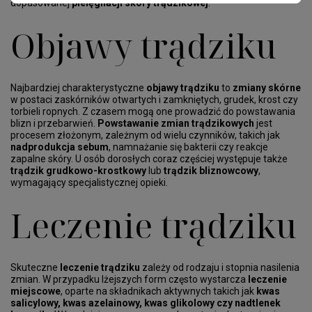
dopasowanej
pielęgnacji skóry trądzikowej
.
Objawy trądziku
Najbardziej charakterystyczne
objawy trądziku
to
zmiany skórne
w postaci zaskórników otwartych i zamkniętych, grudek, krost czy
torbieli ropnych. Z czasem mogą one prowadzić do powstawania
blizn i przebarwień.
Powstawanie zmian trądzikowych
jest
procesem złożonym, zależnym od wielu czynników, takich jak
nadprodukcja sebum
, namnażanie się bakterii czy reakcje
zapalne skóry. U osób dorosłych coraz częściej występuje także
trądzik grudkowo-krostkowy
lub
trądzik bliznowcowy
,
wymagający specjalistycznej opieki.
Leczenie trądziku
Skuteczne
leczenie trądziku
zależy od rodzaju i stopnia nasilenia
zmian. W przypadku lżejszych form często wystarcza
leczenie
miejscowe
, oparte na składnikach aktywnych takich jak
kwas
salicylowy, kwas azelainowy, kwas glikolowy czy nadtlenek