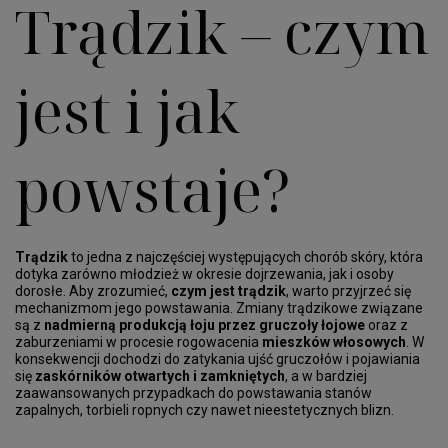
Trądzik – czym
jest i jak
powstaje?
Trądzik
to jedna z najczęściej występujących chorób skóry, która
dotyka zarówno młodzież w okresie dojrzewania, jak i osoby
dorosłe. Aby zrozumieć,
czym jest trądzik
, warto przyjrzeć się
mechanizmom jego powstawania. Zmiany trądzikowe związane
są z
nadmierną produkcją łoju przez gruczoły łojowe
oraz z
zaburzeniami w procesie rogowacenia
mieszków włosowych
. W
konsekwencji dochodzi do zatykania ujść gruczołów i pojawiania
się
zaskórników otwartych i zamkniętych
, a w bardziej
zaawansowanych przypadkach do powstawania stanów
zapalnych, torbieli ropnych czy nawet nieestetycznych blizn.