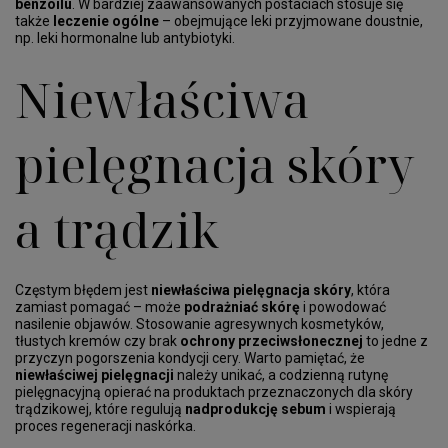
benzoilu
. W bardziej zaawansowanych postaciach stosuje się
także
leczenie ogólne
– obejmujące leki przyjmowane doustnie,
np. leki hormonalne lub antybiotyki.
Niewłaściwa
pielęgnacja skóry
a trądzik
Częstym błędem jest
niewłaściwa pielęgnacja skóry
, która
zamiast pomagać – może
podrażniać skórę
i powodować
nasilenie objawów. Stosowanie agresywnych kosmetyków,
tłustych kremów czy brak
ochrony przeciwsłonecznej
to jedne z
przyczyn pogorszenia kondycji cery. Warto pamiętać, że
niewłaściwej pielęgnacji
należy unikać, a codzienną rutynę
pielęgnacyjną opierać na produktach przeznaczonych dla skóry
trądzikowej, które regulują
nadprodukcję sebum
i wspierają
proces regeneracji naskórka.