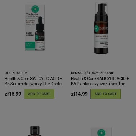
OLEJKI I SERUM
DEMAKIJAŻ I OCZYSZCZANIE
Health & Care SALICYLIC ACID +
Health & Care SALICYLIC ACID +
B5 Serum do twarzy The Doctor
B5 Pianka oczyszczająca The
30ml
Doctor 150ml
zł16.99
zł14.99
ADD TO CART
ADD TO CART