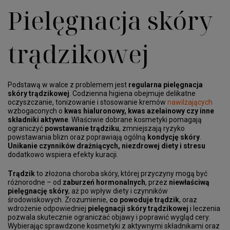
Pielęgnacja skóry
trądzikowej
Podstawą w walce z problemem jest
regularna pielęgnacja
skóry trądzikowej
. Codzienna higiena obejmuje delikatne
oczyszczanie, tonizowanie i stosowanie kremów
nawilżających
wzbogaconych o
kwas hialuronowy, kwas azelainowy czy inne
składniki aktywne
. Właściwie dobrane kosmetyki pomagają
ograniczyć
powstawanie trądziku
, zmniejszają ryzyko
powstawania blizn oraz poprawiają ogólną
kondycję skóry
.
Unikanie czynników drażniących, niezdrowej diety i stresu
dodatkowo wspiera efekty kuracji.
Trądzik
to złożona choroba skóry, której przyczyny mogą być
różnorodne – od
zaburzeń hormonalnych
, przez
niewłaściwą
pielęgnację skóry
, aż po wpływ diety i czynników
środowiskowych. Zrozumienie,
co powoduje trądzik
, oraz
wdrożenie odpowiedniej
pielęgnacji skóry trądzikowej
i leczenia
pozwala skutecznie ograniczać objawy i poprawić wygląd cery.
Wybierając sprawdzone kosmetyki z aktywnymi składnikami oraz