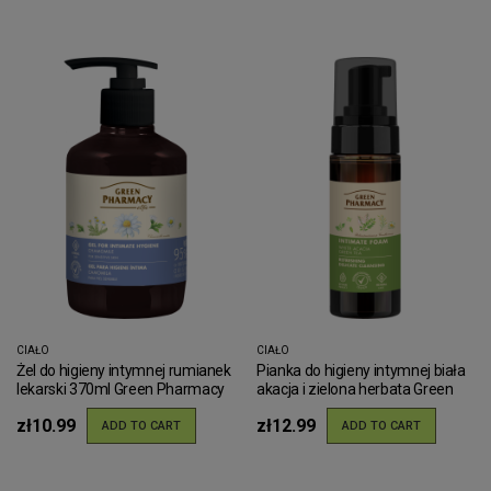
CIAŁO
CIAŁO
Żel do higieny intymnej rumianek
Pianka do higieny intymnej biała
lekarski 370ml Green Pharmacy
akacja i zielona herbata Green
Pharmacy 150ml
zł10.99
zł12.99
ADD TO CART
ADD TO CART