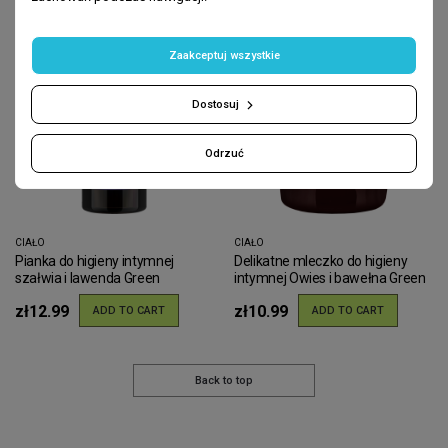
Zaakceptuj wszystkie
Dostosuj
Odrzuć
CIAŁO
CIAŁO
Pianka do higieny intymnej
Delikatne mleczko do higieny
szałwia i lawenda Green
intymnej Owies i bawełna Green
Pharmacy 150ml
Pharmacy 370ml
zł12.99
zł10.99
ADD TO CART
ADD TO CART
Back to top