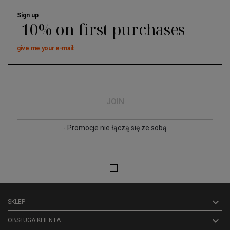
Sign up
-10% on first purchases
give me your e-mail:
JOIN
- Promocje nie łączą się ze sobą

SKLEP

OBSŁUGA KLIENTA