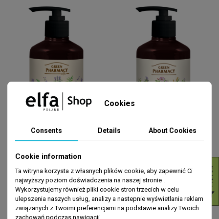
Cookies
Consents
Details
About Cookies
CIAŁO
CIAŁO
Żel do higieny intymnej szałwia
Delikatne mleczko do higieny
lekarska 370ml Green Pharmacy
intymnej Kobiece zioła 370ml
Cookie information
Green Pharmacy
R
zł10.99
zł10.99
Ta witryna korzysta z własnych plików cookie, aby zapewnić Ci
ADD TO CART
ADD TO CART
najwyższy poziom doświadczenia na naszej stronie .
Wykorzystujemy również pliki cookie stron trzecich w celu
F
I
L
T
E
ulepszenia naszych usług, analizy a nastepnie wyświetlania reklam
związanych z Twoimi preferencjami na podstawie analizy Twoich
zachowań podczas nawigacji.