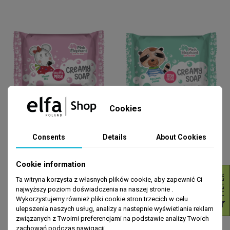
Cookies
MYDŁA
MYDŁA
Krem-mydło dla dzieci Myszka
Krem-mydło dla dzieci Jenot
Consents
Details
About Cookies
Mia Pink Elephant 90g
Daniel Pink Elephant 90g
zł4.49
zł4.49
ADD TO CART
ADD TO CART
Cookie information
R
Ta witryna korzysta z własnych plików cookie, aby zapewnić Ci
najwyższy poziom doświadczenia na naszej stronie .
Back to top
Wykorzystujemy również pliki cookie stron trzecich w celu
F
I
L
T
E
ulepszenia naszych usług, analizy a nastepnie wyświetlania reklam
związanych z Twoimi preferencjami na podstawie analizy Twoich
zachowań podczas nawigacji.