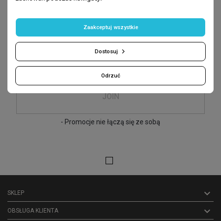
Sign up
-10% on first purchases
Zaakceptuj wszystkie
give me your e-mail:
Dostosuj
Odrzuć
JOIN
- Promocje nie łączą się ze sobą

SKLEP

OBSŁUGA KLIENTA