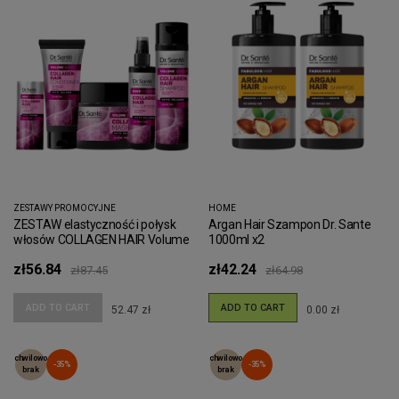
ZESTAWY PROMOCYJNE
HOME
ZESTAW elastyczność i połysk
Argan Hair Szampon Dr. Sante
włosów COLLAGEN HAIR Volume
1000ml x2
boost Dr. Sante
zł56.84
zł42.24
zł87.45
zł64.98
ADD TO CART
ADD TO CART
52.47 zł
0.00 zł
chwilowo
chwilowo
-35%
-35%
brak
brak