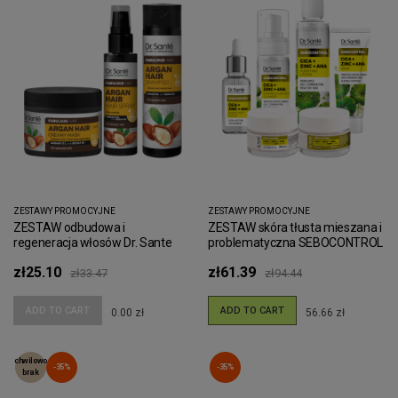
ZESTAWY PROMOCYJNE
ZESTAWY PROMOCYJNE
ZESTAW odbudowa i
ZESTAW skóra tłusta mieszana i
regeneracja włosów Dr. Sante
problematyczna SEBOCONTROL
Cica + Cynk + AHA Dr.Sante
zł25.10
zł61.39
zł33.47
zł94.44
ADD TO CART
ADD TO CART
0.00 zł
56.66 zł
chwilowo
-35%
-35%
brak