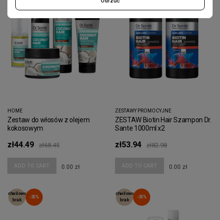
Odrzuć
HOME
ZESTAWY PROMOCYJNE
Zestaw do włosów z olejem
ZESTAW Biotin Hair Szampon Dr.
kokosowym
Sante 1000ml x2
zł44.49
zł53.94
zł68.45
zł82.98
ADD TO CART
ADD TO CART
0.00 zł
0.00 zł
chwilowo
chwilowo
-35%
-35%
brak
brak