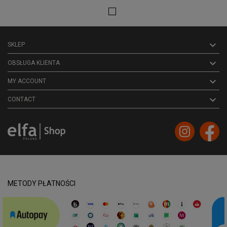

SKLEP

OBSŁUGA KLIENTA

MY ACCOUNT
keyboard_arrow_down
CONTACT
METODY PŁATNOŚCI