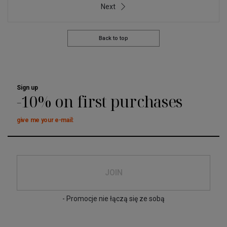
Next
Back to top
Sign up
-10% on first purchases
give me your e-mail:
JOIN
- Promocje nie łączą się ze sobą