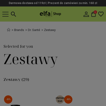
Darmowa dostawa od 119zł |
Prezent do zamówień za min. 160 zł
0
Brands
Dr. Santé
Zestawy
Selected for you
Zestawy
Zestawy
(29)
chwilowo
-25%
-35%
brak