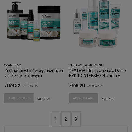
SZAMPONY
ZESTAWY PROMOCYJNE
Zestaw do włosów wysuszonych
ZESTAW intensywne nawilżanie
z olejem kokosowym
HYDRO INTENSIVE Hialuron +
Aloes Dr Sante
zł69.52
zł68.20
zł106.95
zł104.93
ADD TO CART
ADD TO CART
64.17 zł
62.96 zł
2
3
1