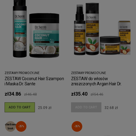
ZESTAWY PROMOCYJNE
ZESTAWY PROMOCYJNE
ZESTAW Coconut Hair Szampon
ZESTAW do włosów
i Maska Dr. Sante
zniszczonych Argan Hair Dr.
Sante
zł34.86
zł35.40
zł46.48
zł54.46
ADD TO CART
ADD TO CART
25.09 zł
32.68 zł
chwilowo
-25%
-35%
brak