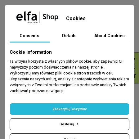
Cookies
Consents
Details
About Cookies
Cookie information
R
Ta witryna korzysta z własnych plików cookie, aby zapewnić Ci
najwyższy poziom doświadczenia na naszej stronie .
ZESTAWY PROMOCYJNE
ZESTAWY PROMOCYJNE
Wykorzystujemy również pliki cookie stron trzecich w celu
F
I
L
T
E
ZESTAW wzmocnienie i
Zestaw przeciw wypadaniu
ulepszenia naszych usług, analizy a nastepnie wyświetlania reklam
regeneracja włosów Argan Hair
włosów Hair Loss System
związanych z Twoimi preferencjami na podstawie analizy Twoich
Dr. Sante
zachowań podczas nawigacji.
zł62.70
zł56.13
zł96.46
zł86.35
ADD TO CART
ADD TO CART
57.88 zł
46.61 zł
Zaakceptuj wszystkie
chwilowo
chwilowo
Dostosuj
-35%
-35%
brak
brak