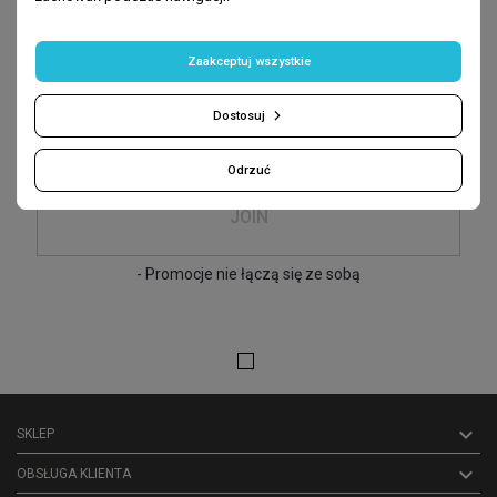
Sign up
-10% on first purchases
Zaakceptuj wszystkie
give me your e-mail:
Dostosuj
Odrzuć
JOIN
- Promocje nie łączą się ze sobą

SKLEP

OBSŁUGA KLIENTA