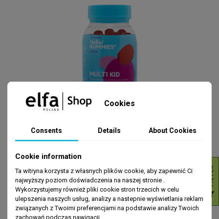
Cookies
SUPLEMENTY
MULTI KID Żelki dla dzieci - 300g
Consents
Details
About Cookies
zł36.99
ADD TO CART
Cookie information
R
Ta witryna korzysta z własnych plików cookie, aby zapewnić Ci
najwyższy poziom doświadczenia na naszej stronie .
Back to top
Wykorzystujemy również pliki cookie stron trzecich w celu
F
I
L
T
E
ulepszenia naszych usług, analizy a nastepnie wyświetlania reklam
związanych z Twoimi preferencjami na podstawie analizy Twoich
zachowań podczas nawigacji.