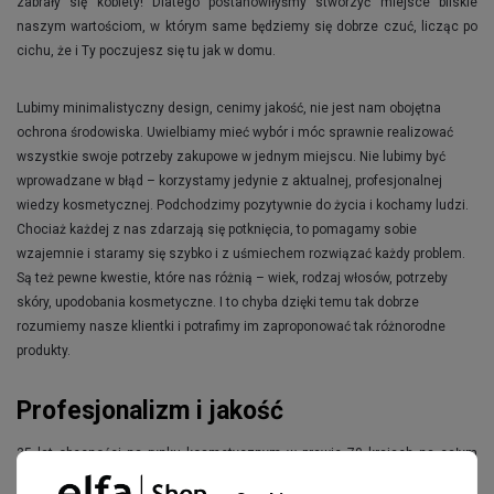
zabrały się kobiety! Dlatego postanowiłyśmy stworzyć miejsce bliskie
naszym wartościom, w którym same będziemy się dobrze czuć, licząc po
cichu, że i Ty poczujesz się tu jak w domu.
Lubimy minimalistyczny design, cenimy jakość, nie jest nam obojętna
ochrona środowiska. Uwielbiamy mieć wybór i móc sprawnie realizować
wszystkie swoje potrzeby zakupowe w jednym miejscu. Nie lubimy być
wprowadzane w błąd – korzystamy jedynie z aktualnej, profesjonalnej
wiedzy kosmetycznej. Podchodzimy pozytywnie do życia i kochamy ludzi.
Chociaż każdej z nas zdarzają się potknięcia, to pomagamy sobie
wzajemnie i staramy się szybko i z uśmiechem rozwiązać każdy problem.
Są też pewne kwestie, które nas różnią – wiek, rodzaj włosów, potrzeby
skóry, upodobania kosmetyczne. I to chyba dzięki temu tak dobrze
rozumiemy nasze klientki i potrafimy im zaproponować tak różnorodne
produkty.
Profesjonalizm i jakość
25 lat obecności na rynku kosmetycznym w prawie 70 krajach na całym
świecie pozwoliło firmie zdobyć całkiem niezłe doświadczenie, z którego