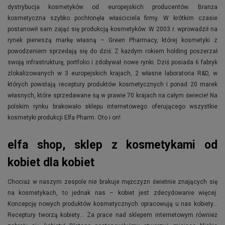
dystrybucja kosmetyków od europejskich producentów. Branża
kosmetyczna szybko pochłonęła właściciela firmy. W krótkim czasie
postanowił sam zająć się produkcją kosmetyków. W 2003 r. wprowadził na
rynek pierwszą markę własną – Green Pharmacy, której kosmetyki z
powodzeniem sprzedają się do dziś. Z każdym rokiem holding poszerzał
swoją infrastrukturę, portfolio i zdobywał nowe rynki. Dziś posiada 6 fabryk
zlokalizowanych w 3 europejskich krajach, 2 własne laboratoria R&D, w
których powstają receptury produktów kosmetycznych i ponad 20 marek
własnych, które sprzedawane są w prawie 70 krajach na całym świecie! Na
polskim rynku brakowało sklepu internetowego oferującego wszystkie
kosmetyki produkcji Elfa Pharm. Oto i on!
elfa shop, sklep z kosmetykami od
kobiet dla kobiet
Chociaż w naszym zespole nie brakuje mężczyzn świetnie znających się
na kosmetykach, to jednak nas – kobiet jest zdecydowanie więcej.
Koncepcję nowych produktów kosmetycznych opracowują u nas kobiety…
Receptury tworzą kobiety… Za prace nad sklepem internetowym również