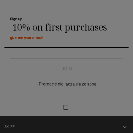
Sign up
-10% on first purchases
give me your e-mail:
JOIN
- Promocje nie łączą się ze sobą

SKLEP