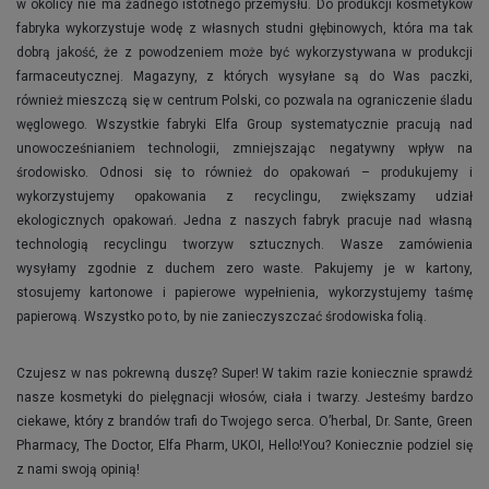
w okolicy nie ma żadnego istotnego przemysłu. Do produkcji kosmetyków
fabryka wykorzystuje wodę z własnych studni głębinowych, która ma tak
dobrą jakość, że z powodzeniem może być wykorzystywana w produkcji
farmaceutycznej. Magazyny, z których wysyłane są do Was paczki,
również mieszczą się w centrum Polski, co pozwala na ograniczenie śladu
węglowego. Wszystkie fabryki Elfa Group systematycznie pracują nad
unowocześnianiem technologii, zmniejszając negatywny wpływ na
środowisko. Odnosi się to również do opakowań – produkujemy i
wykorzystujemy opakowania z recyclingu, zwiększamy udział
ekologicznych opakowań. Jedna z naszych fabryk pracuje nad własną
technologią recyclingu tworzyw sztucznych. Wasze zamówienia
wysyłamy zgodnie z duchem zero waste. Pakujemy je w kartony,
stosujemy kartonowe i papierowe wypełnienia, wykorzystujemy taśmę
papierową. Wszystko po to, by nie zanieczyszczać środowiska folią.
Czujesz w nas pokrewną duszę? Super! W takim razie koniecznie sprawdź
nasze kosmetyki do pielęgnacji włosów, ciała i twarzy. Jesteśmy bardzo
ciekawe, który z brandów trafi do Twojego serca. O’herbal, Dr. Sante, Green
Pharmacy, The Doctor, Elfa Pharm, UKOI, Hello!You? Koniecznie podziel się
z nami swoją opinią!