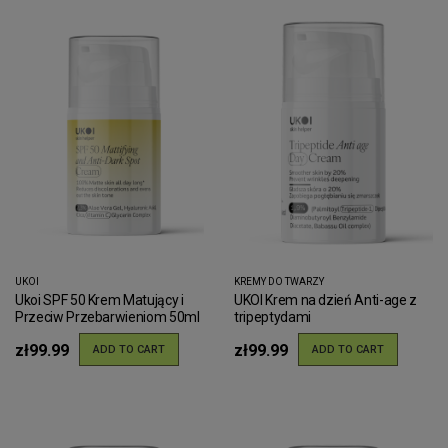
UKOI
KREMY DO TWARZY
Ukoi SPF 50 Krem Matujący i
UKOI Krem na dzień Anti-age z
Przeciw Przebarwieniom 50ml
tripeptydami
zł99.99
zł99.99
ADD TO CART
ADD TO CART