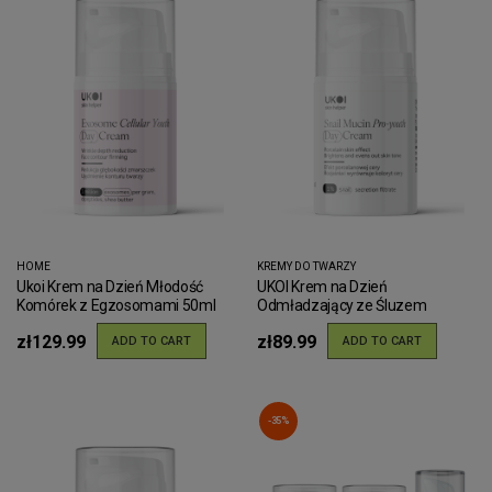
HOME
KREMY DO TWARZY
Ukoi Krem na Dzień Młodość
UKOI Krem na Dzień
Komórek z Egzosomami 50ml
Odmładzający ze Śluzem
Ślimaka
zł129.99
zł89.99
ADD TO CART
ADD TO CART
-35%