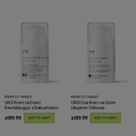
KREMY DO TWARZY
KREMY DO TWARZY
UKOI Krem na Dzień
UKOI Cica Krem na Dzień
Rewitalizujący z Bakuchiolem
Ukojenie i Odnowa
zł89.99
zł89.99
ADD TO CART
ADD TO CART