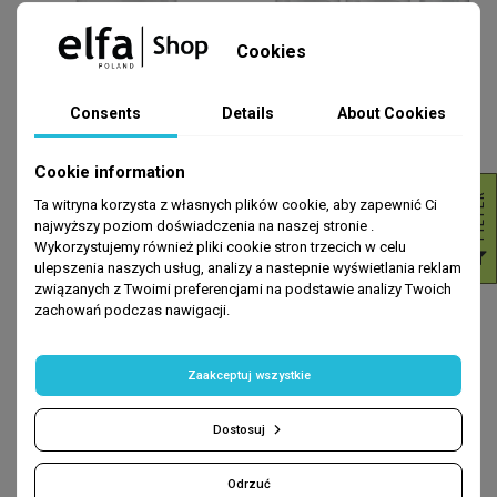
Cookies
Consents
Details
About Cookies
Cookie information
R
Ta witryna korzysta z własnych plików cookie, aby zapewnić Ci
najwyższy poziom doświadczenia na naszej stronie .
KREM NA DZIEŃ
PREZENTOWNIK
Ukoi PDRN DNA-Inspired Lekki
Zestaw kremów do twarzy i pod
Wykorzystujemy również pliki cookie stron trzecich w celu
F
I
L
T
E
Krem na Dzień 2w1
oczy UKOI z egzosomami
ulepszenia naszych usług, analizy a nastepnie wyświetlania reklam
związanych z Twoimi preferencjami na podstawie analizy Twoich
zł99.99
zł233.98
ADD TO CART
zł359.97
zachowań podczas nawigacji.
ADD TO CART
0.00 zł
Zaakceptuj wszystkie
-35%
-35%
Dostosuj
Odrzuć