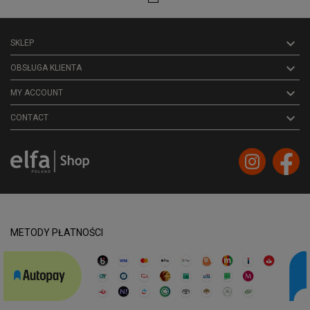

SKLEP

OBSŁUGA KLIENTA

MY ACCOUNT
keyboard_arrow_down
CONTACT
METODY PŁATNOŚCI