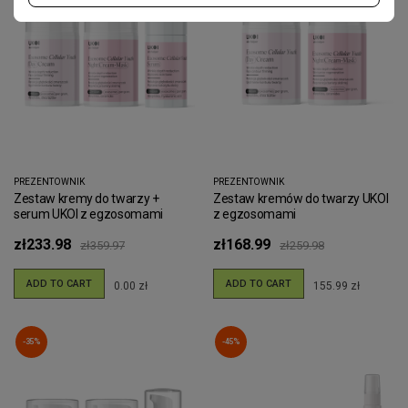
PREZENTOWNIK
PREZENTOWNIK
Zestaw kremy do twarzy +
Zestaw kremów do twarzy UKOI
serum UKOI z egzosomami
z egzosomami
zł233.98
zł168.99
zł359.97
zł259.98
ADD TO CART
ADD TO CART
0.00 zł
155.99 zł
-35%
-45%