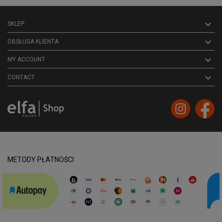

SKLEP

OBSŁUGA KLIENTA

MY ACCOUNT
keyboard_arrow_down
CONTACT
METODY PŁATNOŚCI