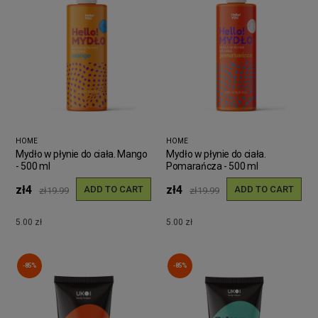
HOME
HOME
Mydło w płynie do ciała. Mango
Mydło w płynie do ciała.
- 500 ml
Pomarańcza - 500 ml
zł4
zł4
ADD TO CART
ADD TO CART
zł19.99
zł19.99
5.00 zł
5.00 zł
-85%
-85%