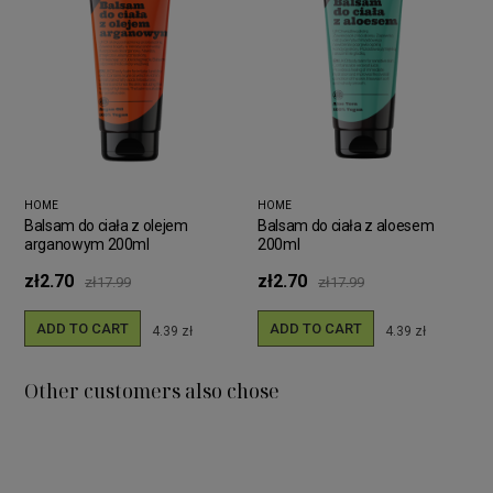
HOME
HOME
Balsam do ciała z olejem
Balsam do ciała z aloesem
arganowym 200ml
200ml
zł2.70
zł2.70
zł17.99
zł17.99
ADD TO CART
ADD TO CART
4.39 zł
4.39 zł
Other customers also chose