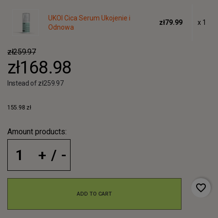
UKOI Cica Serum Ukojenie i
zł79.99
x 1
Odnowa
zł259.97
zł168.98
Instead of zł259.97
155.98 zł
Amount products:
favorite_border
ADD TO CART