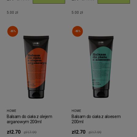
5.00 zł
5.00 zł
-85%
-85%
HOME
HOME
Balsam do ciała z olejem
Balsam do ciała z aloesem
arganowym 200ml
200ml
zł2.70
zł2.70
zł17.99
zł17.99