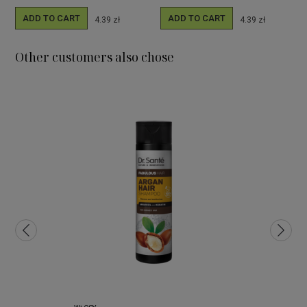
ADD TO CART
ADD TO CART
4.39 zł
4.39 zł
Other customers also chose