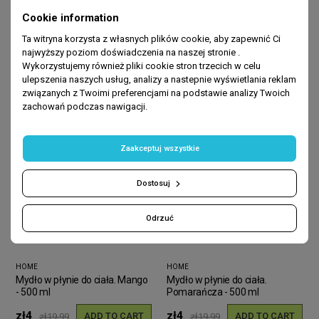
Cookie information
BEST SELLERS
Ta witryna korzysta z własnych plików cookie, aby zapewnić Ci
najwyższy poziom doświadczenia na naszej stronie .
Wykorzystujemy również pliki cookie stron trzecich w celu
ulepszenia naszych usług, analizy a nastepnie wyświetlania reklam
-80%
-80%
związanych z Twoimi preferencjami na podstawie analizy Twoich
zachowań podczas nawigacji.
Zaakceptuj wszystkie
Dostosuj
Odrzuć
HOME
HOME
Mydło w płynie do ciała. Mango
Mydło w płynie do ciała.
- 500 ml
Pomarańcza - 500 ml
zł4
zł4
ADD TO CART
ADD TO CART
zł19.99
zł19.99