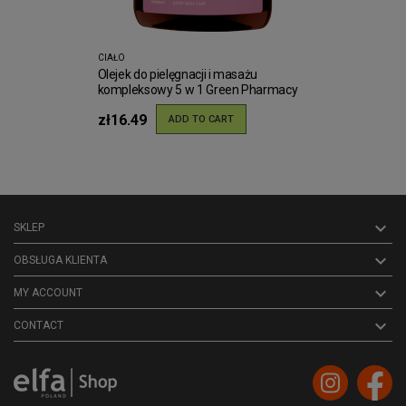
CIAŁO
Olejek do pielęgnacji i masażu
kompleksowy 5 w 1 Green Pharmacy
200ml
zł16.49
ADD TO CART

SKLEP

OBSŁUGA KLIENTA

MY ACCOUNT
keyboard_arrow_down
CONTACT