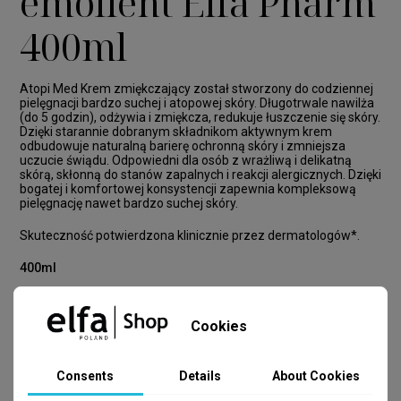
emolient Elfa Pharm
400ml
Atopi Med Krem zmiękczający został stworzony do codziennej
pielęgnacji bardzo suchej i atopowej skóry. Długotrwale nawilża
(do 5 godzin), odżywia i zmiękcza, redukuje łuszczenie się skóry.
Dzięki starannie dobranym składnikom aktywnym krem
odbudowuje naturalną barierę ochronną skóry i zmniejsza
uczucie świądu. Odpowiedni dla osób z wrażliwą i delikatną
skórą, skłonną do stanów zapalnych i reakcji alergicznych. Dzięki
bogatej i komfortowej konsystencji zapewnia kompleksową
pielęgnację nawet bardzo suchej skóry.
Skuteczność potwierdzona klinicznie przez dermatologów*.
400ml
Cookies
Consents
Details
About Cookies