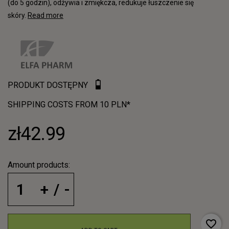
(do 5 godzin), odżywia i zmiękcza, redukuje łuszczenie się
skóry.
Read more
PRODUKT DOSTĘPNY
SHIPPING COSTS FROM 10 PLN*
zł42.99
Amount products:
favorite_border