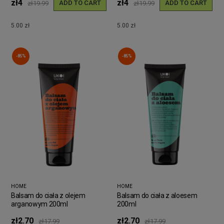
zł4
zł4
ADD TO CART
ADD TO CART
zł19.99
zł19.99
5.00 zł
5.00 zł
-85%
-85%
HOME
HOME
Balsam do ciała z olejem
Balsam do ciała z aloesem
arganowym 200ml
200ml
zł2.70
zł2.70
zł17.99
zł17.99