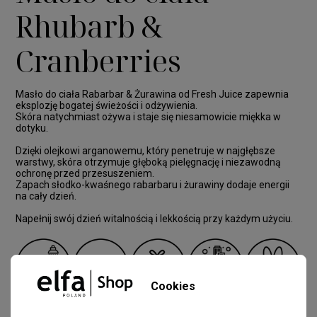
Rhubarb &
Cranberries
Masło do ciała Rabarbar & Żurawina od Fresh Juice zapewnia
eksplozję bogatej świeżości i odżywienia.
Skóra natychmiast ożywa i staje się niesamowicie miękka w
dotyku.
Dzięki olejkowi arganowemu, który penetruje w najgłębsze
warstwy, skóra otrzymuje głęboką pielęgnację i niezawodną
ochronę przed przesuszeniem.
Zapach słodko-kwaśnego rabarbaru i żurawiny dodaje energii
na cały dzień.
Napełnij swój dzień witalnością i lekkością przy każdym użyciu.
Cookies