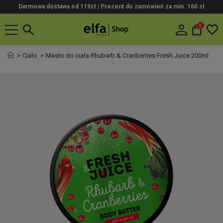
Darmowa dostawa od 119zł |
Prezent do zamówień za min. 160 zł
0
Ciało
Masło do ciała Rhubarb & Cranberries Fresh Juice 200ml