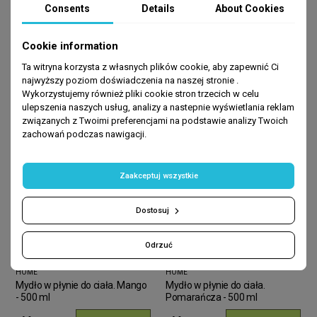
Consents
Details
About Cookies
BEST SELLERS
Cookie information
Ta witryna korzysta z własnych plików cookie, aby zapewnić Ci
najwyższy poziom doświadczenia na naszej stronie .
-80%
-80%
Wykorzystujemy również pliki cookie stron trzecich w celu
ulepszenia naszych usług, analizy a nastepnie wyświetlania reklam
związanych z Twoimi preferencjami na podstawie analizy Twoich
zachowań podczas nawigacji.
Zaakceptuj wszystkie
Dostosuj
Odrzuć
HOME
HOME
Mydło w płynie do ciała. Mango
Mydło w płynie do ciała.
- 500 ml
Pomarańcza - 500 ml