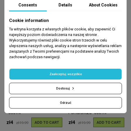
Consents
Details
About Cookies
BEST SELLERS
Cookie information
-80%
-80%
Ta witryna korzysta z własnych plików cookie, aby zapewnić Ci
najwyższy poziom doświadczenia na naszej stronie .
Wykorzystujemy również pliki cookie stron trzecich w celu
ulepszenia naszych usług, analizy a nastepnie wyświetlania reklam
związanych z Twoimi preferencjami na podstawie analizy Twoich
zachowań podczas nawigacji.
Zaakceptuj wszystkie
Dostosuj
HOME
HOME
Odrzuć
Mydło w płynie do ciała. Mango
Mydło w płynie do ciała.
- 500 ml
Pomarańcza - 500 ml
zł4
zł4
ADD TO CART
ADD TO CART
zł19.99
zł19.99