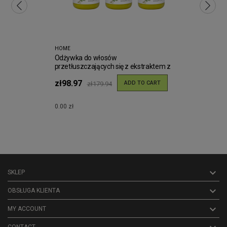
HOME
Odżywka do włosów
przetłuszczających się z ekstraktem z
mięty O'Herbal 500ml
zł98.97
ADD TO CART
zł179.94
0.00 zł

SKLEP

OBSŁUGA KLIENTA

MY ACCOUNT