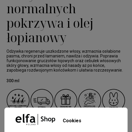
normalnych
pokrzywa i olej
łopianowy
Odżywka regeneruje uszkodzone włosy, wzmacnia osłabione
pasma, chroni przed łamaniem, nawilża i odżywia. Poprawia
funkcjonowanie gruczołów łojowych oraz cebulek włosowych
skóry głowy, wzmacnia włosy od nasady aż po końce,
zapobiega rozdwojonym końcówkom i ułatwia rozczesywanie.
300 ml
Cookies