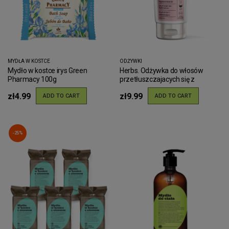
MYDŁA W KOSTCE
ODŻYWKI
Mydło w kostce irys Green
Herbs. Odżywka do włosów
Pharmacy 100g
przetłuszczajacych się z
nagietkiem 200ml
zł4.99
zł9.99
ADD TO CART
ADD TO CART
-25%