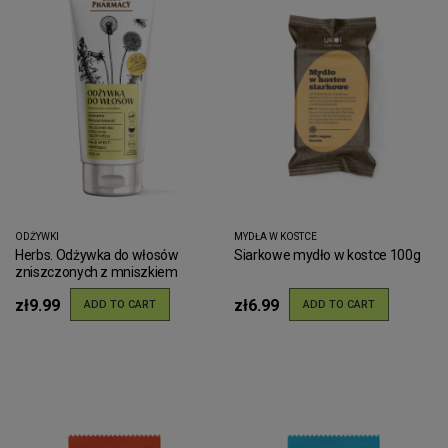
ODŻYWKI
MYDŁA W KOSTCE
Herbs. Odżywka do włosów
Siarkowe mydło w kostce 100g
zniszczonych z mniszkiem
lekarskim
zł9.99
zł6.99
ADD TO CART
ADD TO CART