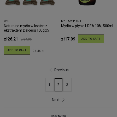
UKOI
MYDŁA W PŁYNIE
Naturalne mydło w kostce z
Mydło w płynie UREA 10%, 500ml
ekstraktem z aloesu 100g x5
zł26.21
zł17.99
ADD TO CART
zł34.95
ADD TO CART
24.46 zł
Previous
1
3
2
Next
Back to top