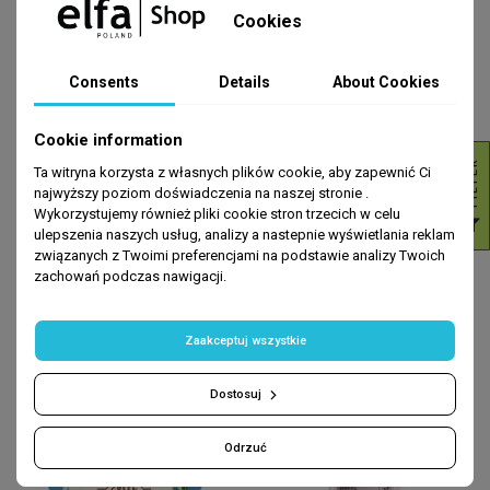
Cookies
Consents
Details
About Cookies
Cookie information
R
Ta witryna korzysta z własnych plików cookie, aby zapewnić Ci
OCZYSZCZANIE TWARZY
WCIERKI
UKOI Mydło w płynie Siarkowe do
Herbs. Wcierka stymulująca
najwyższy poziom doświadczenia na naszej stronie .
skóry problematycznej 500ml
wzrost włosów w łopianem
Wykorzystujemy również pliki cookie stron trzecich w celu
F
I
L
T
E
ulepszenia naszych usług, analizy a nastepnie wyświetlania reklam
zł15.99
zł13.99
ADD TO CART
ADD TO CART
związanych z Twoimi preferencjami na podstawie analizy Twoich
zachowań podczas nawigacji.
Zaakceptuj wszystkie
Dostosuj
Odrzuć