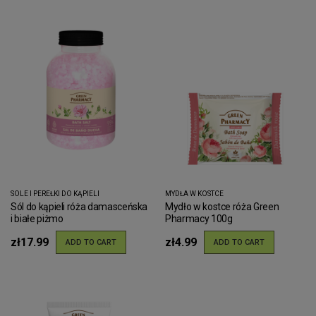
SOLE I PEREŁKI DO KĄPIELI
MYDŁA W KOSTCE
Sól do kąpieli róża damasceńska
Mydło w kostce róża Green
i białe piżmo
Pharmacy 100g
zł17.99
zł4.99
ADD TO CART
ADD TO CART