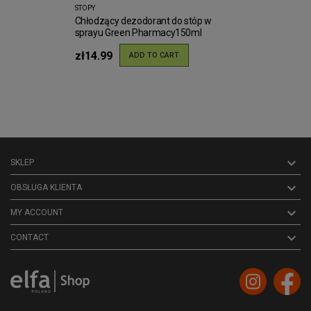
STOPY
Chłodzący dezodorant do stóp w
sprayu Green Pharmacy150ml
zł14.99
ADD TO CART

SKLEP

OBSŁUGA KLIENTA

MY ACCOUNT
keyboard_arrow_down
CONTACT