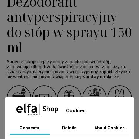
Dezodorant
antyperspiracyjny
do stóp w sprayu 150
ml
Spray redukuje nieprzyjemny zapach i potliwość stóp,
zapewniając długotrwałą świeżość już od pierwszego użycia.
Działa antybakteryjnie i pozostawia przyjemny zapach. Szybko
się wchłania, nie pozostawiając lepkiej warstwy na skórze.
Cookies
Consents
Details
About Cookies