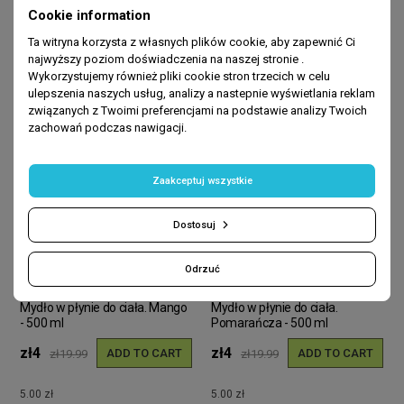
BEST SELLERS
Cookie information
Ta witryna korzysta z własnych plików cookie, aby zapewnić Ci
najwyższy poziom doświadczenia na naszej stronie .
-80%
-80%
Wykorzystujemy również pliki cookie stron trzecich w celu
ulepszenia naszych usług, analizy a nastepnie wyświetlania reklam
związanych z Twoimi preferencjami na podstawie analizy Twoich
zachowań podczas nawigacji.
Zaakceptuj wszystkie
Dostosuj
Odrzuć
HOME
HOME
Mydło w płynie do ciała. Mango
Mydło w płynie do ciała.
- 500 ml
Pomarańcza - 500 ml
zł4
zł4
ADD TO CART
ADD TO CART
zł19.99
zł19.99
5.00 zł
5.00 zł