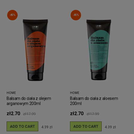
-85%
-85%
HOME
HOME
Balsam do ciała z olejem
Balsam do ciała z aloesem
arganowym 200ml
200ml
zł2.70
zł2.70
zł17.99
zł17.99
ADD TO CART
ADD TO CART
4.39 zł
4.39 zł