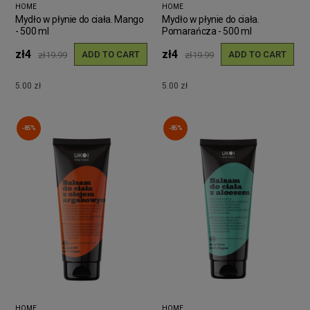
HOME
HOME
Mydło w płynie do ciała. Mango
Mydło w płynie do ciała.
- 500 ml
Pomarańcza - 500 ml
zł4
zł4
ADD TO CART
ADD TO CART
zł19.99
zł19.99
5.00 zł
5.00 zł
-85%
-85%
HOME
HOME