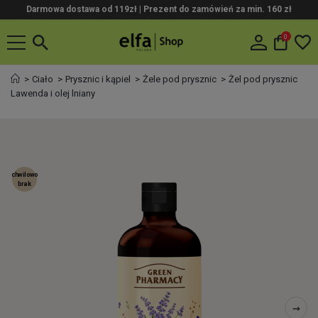
Darmowa dostawa od 119zł |
Prezent do zamówień za min. 160 zł
0
Ciało
Prysznic i kąpiel
Żele pod prysznic
Żel pod prysznic
Lawenda i olej lniany
chwilowo
brak
→