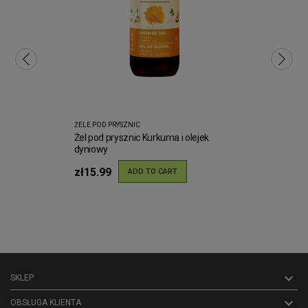
ŻELE POD PRYSZNIC
Żel pod prysznic Kurkuma i olejek
dyniowy
zł15.99
ADD TO CART

SKLEP

OBSŁUGA KLIENTA