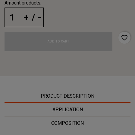
Amount products:
favorite_border
ADD TO CART
PRODUCT DESCRIPTION
APPLICATION
COMPOSITION