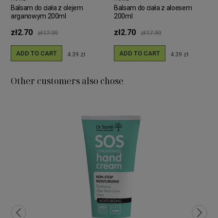
Balsam do ciała z olejem
Balsam do ciała z aloesem
arganowym 200ml
200ml
zł2.70
zł2.70
zł17.99
zł17.99
ADD TO CART
ADD TO CART
4.39 zł
4.39 zł
Other customers also chose