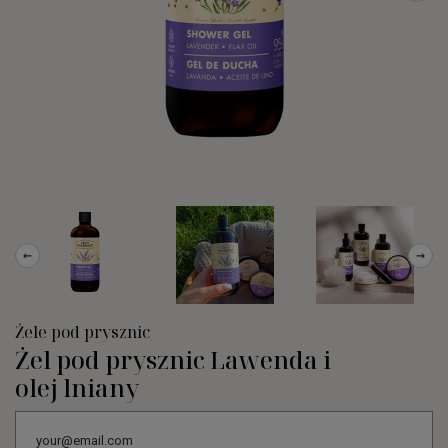
←
→
Żele pod prysznic
Żel pod prysznic Lawenda i
olej lniany