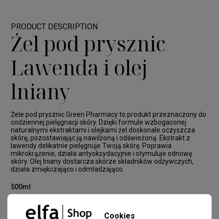
PRODUCT DESCRIPTION
Żel pod prysznic
Lawenda i olej
lniany
Żele pod prysznic Green Pharmacy to produkt przeznaczony do
codziennej pielęgnacji skóry. Dzięki formule wzbogaconej
naturalnymi ekstraktami i olejkami żel doskonale oczyszcza
skórę, pozostawiając ją nawilżoną i odświeżoną. Ekstrakt z
lawendy delikatnie pielęgnuje Twoją skórę. Poprawia
mikrokrążenie, działa antyoksydacyjnie i stymuluje odnowę
skóry. Olej lniany dostarcza skórze składników odżywczych,
działa zmiękczająco i odmładzająco.
500ml
Cookies