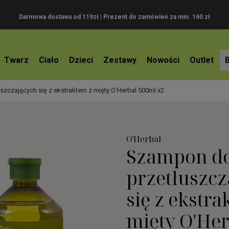
Darmowa dostawa od 119zł |
Prezent do zamówień za min. 160 zł
Twarz
Ciało
Dzieci
Zestawy
Nowości
Outlet
czających się z ekstraktem z mięty O'Herbal 500ml x2
O'Herbal
Szampon d
przetłuszcz
się z ekstra
mięty O'He