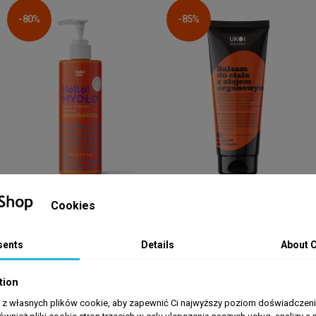
-80%
-85%
HOME
HOME
Cookies
Mydło w płynie do ciała.
Balsam do ciała z olejem
Pomarańcza - 500 ml
arganowym 200ml
sents
Details
About 
tion
zł4
zł2.70
zł19.99
zł17.99
a z własnych plików cookie, aby zapewnić Ci najwyższy poziom doświadczenia