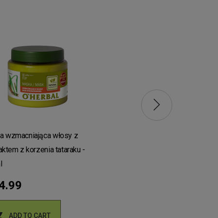
MASKI
a wzmacniająca włosy z
Maska do włosów suchych 
aktem z korzenia tataraku -
zniszczonych z ekstraktem 
l
O'Herbal 500ml
4.99
zł32.49


ADD TO CART
ADD TO CART