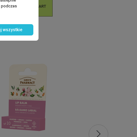
nastepnie

ń podczas
ADD TO CART
4.39 zł
j wszystkie