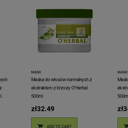
MASKI
MASKI
nych
Maska do włosów normalnych z
Mask
z
ekstraktem z brzozy O'Herbal
ekstr
l
500ml
500m
zł32.49
zł3

ADD TO CART