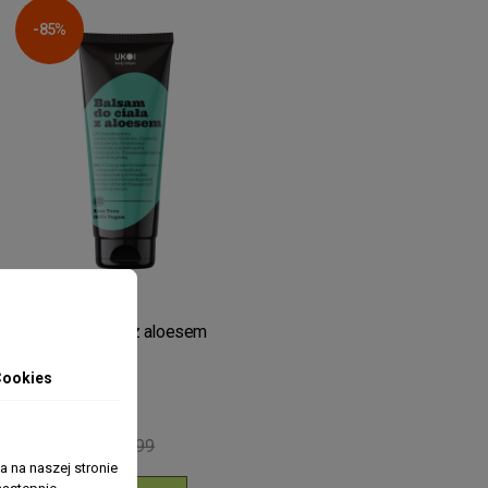
-85%
HOME
Balsam do ciała z aloesem
200ml
Cookies
zł2.70
zł17.99
 na naszej stronie