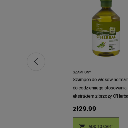
zonych z ekstraktem z lnu
al 500ml
.49
ADD TO CART
SZAMPONY
Szampon do włosów normal
do codziennego stosowania 
ekstraktem z brzozy O'Herba
500ml
zł29.99

ADD TO CART