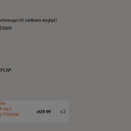
chowując ich zadbany wygląd i
d more
 PLN*
sów
h się z
zł29.99
x 2
y O'Herbal