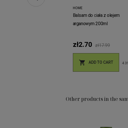
HOME
Balsam do ciała z olejem
arganowym 200ml
zł2.70
zł17.99

ADD TO CART
4.39
Other products in the sa
do włosów suchych i