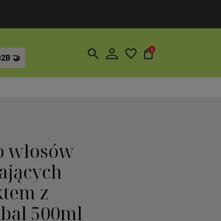
0
B2B
o włosów
ających
ktem z
rbal 500ml