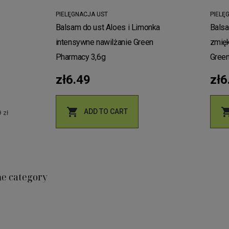
PIELĘGNACJA UST
PIELĘ
Balsam do ust Aloes i Limonka
Balsa
intensywne nawilżanie Green
zmięk
Pharmacy 3,6g
Green
zł6.49
zł6

ADD TO CART
 zł
me category