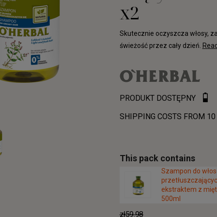
x2
Skutecznie oczyszcza włosy, za
świeżość przez cały dzień.
Rea
PRODUKT DOSTĘPNY
SHIPPING COSTS FROM 10
This pack contains
Szampon do wło
przetłuszczającyc
ekstraktem z mięt
500ml
zł59.98