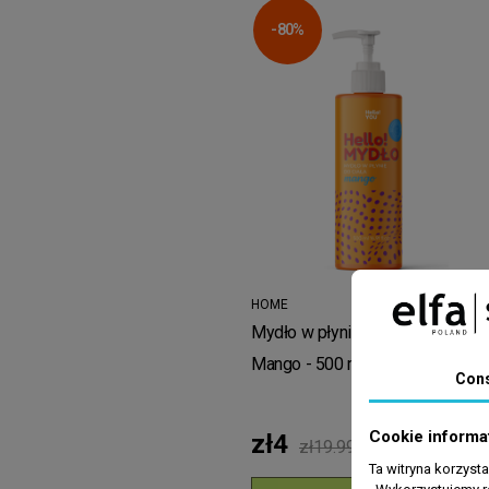
-80%
HOME
Mydło w płynie do ciała.
Mango - 500 ml
Con
Cookie informa
zł4
zł19.99
Ta witryna korzyst