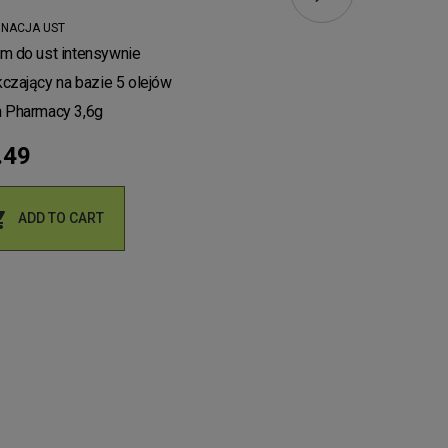
GNACJA UST
SZAMPONY
m do ust intensywnie
Herbs. Szampon do włosó
czający na bazie 5 olejów
przetłuszczających się z
 Pharmacy 3,6g
Nagietkiem
.49
zł9.99


ADD TO CART
ADD TO CART