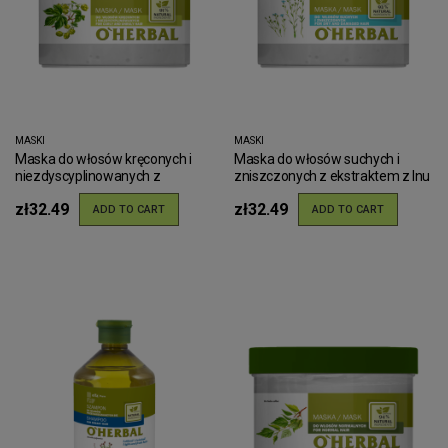
MASKI
MASKI
Maska do włosów kręconych i
Maska do włosów suchych i
niezdyscyplinowanych z
zniszczonych z ekstraktem z lnu
ekstraktem z chmielu O'Herbal
O'Herbal 500ml
zł32.49
zł32.49
500ml
ADD TO CART
ADD TO CART