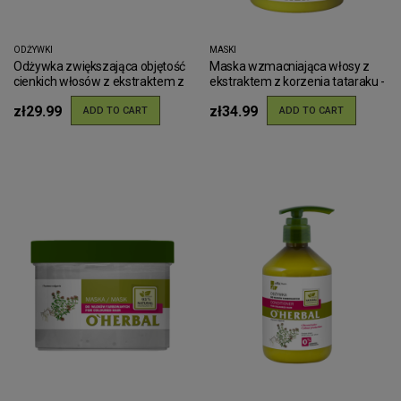
ODŻYWKI
MASKI
Odżywka zwiększająca objętość
Maska wzmacniająca włosy z
cienkich włosów z ekstraktem z
ekstraktem z korzenia tataraku -
arniki O'Herbal 500ml
500ml
zł29.99
zł34.99
ADD TO CART
ADD TO CART