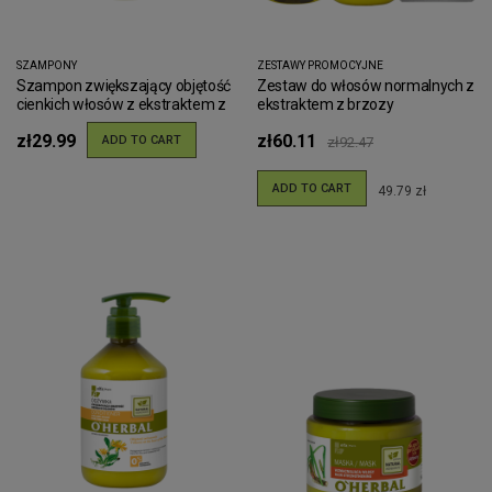
SZAMPONY
ZESTAWY PROMOCYJNE
Szampon zwiększający objętość
Zestaw do włosów normalnych z
cienkich włosów z ekstraktem z
ekstraktem z brzozy
arniki O'Herbal 500ml
zł29.99
zł60.11
ADD TO CART
zł92.47
ADD TO CART
49.79 zł