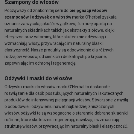
Szampony do włosów
Począwszy od znakomitej serii do
pielęgnacji włosów
szamponów i odżywek do włosów
marka
O’herbal zyskała
uznanie za wysoką jakość i wyjątkową formułę opartą na
naturalnych składnikach takich jak ekstrakty ziołowe, olejki
eteryczne oraz witaminy, które skutecznie odżywiają i
wzmacniają włosy, przywracając im naturalny blask i
elastyczność. Nasze produkty są odpowiednie dla różnych
rodzajów włosów, od cienkich i delikatnych po kręcone,
zapewniając im ochronę i regenerację.
Odżywki i maski do włosów
Odżywki i maski do włosów marki O'Herbal to doskonałe
rozwiązanie dla osób poszukujących naturalnych i skutecznych
produktów do intensywnej pielęgnacji włosów. Stworzone z myślą
o odbudowie i odżywieniu nawet najbardziej zniszczonych
włosów, odżywki te są wzbogacone o starannie dobrane składniki
roślinne, które skutecznie regenerują, nawilżają i wzmacniają
strukturę włosów, przywracając im naturalny blask i elastyczność.