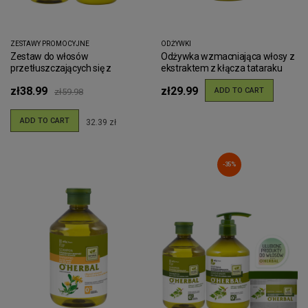
ZESTAWY PROMOCYJNE
ODŻYWKI
Zestaw do włosów
Odżywka wzmacniająca włosy z
przetłuszczających się z
ekstraktem z kłącza tataraku
ekstraktem z mięty i
O'Herbal 500ml
zł38.99
zł29.99
organicznymi związkami siarki
ADD TO CART
zł59.98
ADD TO CART
32.39 zł
-35%