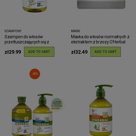
SZAMPONY
MASKI
Szampon do włosów
Maska do włosów normalnych z
przetłuszczających się z
ekstraktem z brzozy O'Herbal
ekstraktem z mięty O'Herbal
500ml
zł29.99
zł32.49
500ml
ADD TO CART
ADD TO CART
-35%