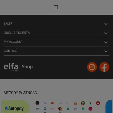

SKLEP

OBSŁUGA KLIENTA

MY ACCOUNT
keyboard_arrow_down
CONTACT
METODY PŁATNOŚCI