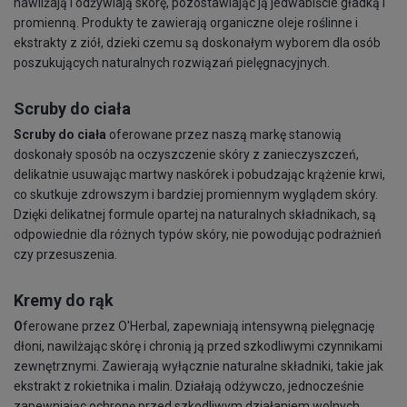
nawilżają i odżywiają skórę, pozostawiając ją jedwabiście gładką i
promienną. Produkty te zawierają organiczne oleje roślinne i
ekstrakty z ziół, dzieki czemu są doskonałym wyborem dla osób
poszukujących naturalnych rozwiązań pielęgnacyjnych.
Scruby do ciała
Scruby do ciała
oferowane przez naszą markę stanowią
doskonały sposób na oczyszczenie skóry z zanieczyszczeń,
delikatnie usuwając martwy naskórek i pobudzając krążenie krwi,
co skutkuje zdrowszym i bardziej promiennym wyglądem skóry.
Dzięki delikatnej formule opartej na naturalnych składnikach, są
odpowiednie dla różnych typów skóry, nie powodując podrażnień
czy przesuszenia.
Kremy do rąk
O
ferowane przez O'Herbal, zapewniają intensywną pielęgnację
dłoni, nawilżając skórę i chronią ją przed szkodliwymi czynnikami
zewnętrznymi. Zawierają wyłącznie naturalne składniki, takie jak
ekstrakt z rokietnika i malin. Działają odżywczo, jednocześnie
zapewniając ochronę przed szkodliwym działaniem wolnych