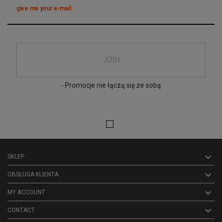
give me your e-mail:
JOIN
- Promocje nie łączą się ze sobą

SKLEP

OBSŁUGA KLIENTA

MY ACCOUNT
keyboard_arrow_down
CONTACT