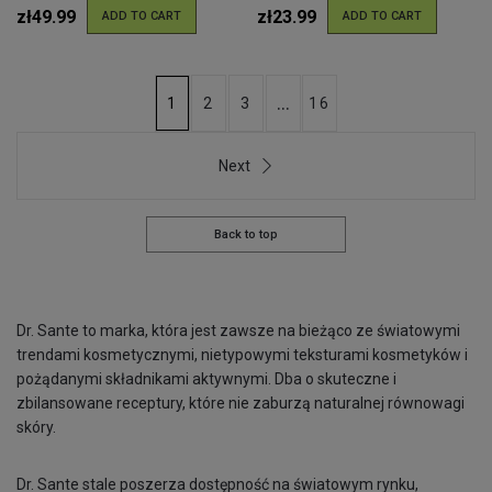
zł49.99
zł23.99
ADD TO CART
ADD TO CART
...
2
3
16
1
Next
Back to top
Dr. Sante to marka, która jest zawsze na bieżąco ze światowymi
trendami kosmetycznymi, nietypowymi teksturami kosmetyków i
pożądanymi składnikami aktywnymi. Dba o skuteczne i
zbilansowane receptury, które nie zaburzą naturalnej równowagi
skóry.
Dr. Sante stale poszerza dostępność na światowym rynku,