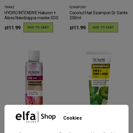
TWARZ
SZAMPONY
HYDRO INTENSIVE Hialuron +
Coconut Hair Szampon Dr. Sante
Aloes Nawilżająca maska SOS
250ml
Dr.Sante 75ml
zł11.99
zł11.99
ADD TO CART
ADD TO CART
Cookies
TWARZ
TWARZ