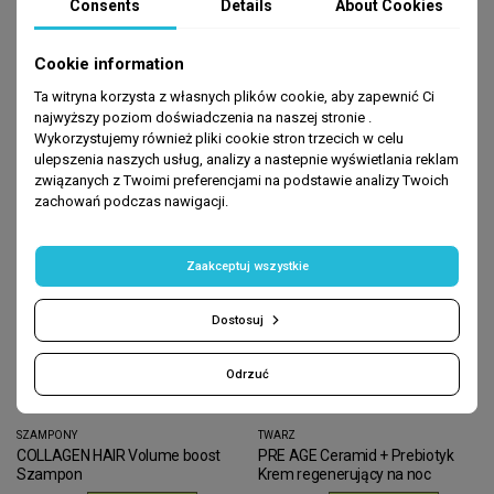
PRE AGE Ceramid + Prebiotyk
SEBOCONTROL Cica + Cynk +
Consents
Details
About Cookies
Tonik barierowy Dr.Sante 200 ml
AHA Maska Dr.Sante 75ml
zł11.99
zł11.99
ADD TO CART
ADD TO CART
Cookie information
Ta witryna korzysta z własnych plików cookie, aby zapewnić Ci
najwyższy poziom doświadczenia na naszej stronie .
Wykorzystujemy również pliki cookie stron trzecich w celu
ulepszenia naszych usług, analizy a nastepnie wyświetlania reklam
związanych z Twoimi preferencjami na podstawie analizy Twoich
zachowań podczas nawigacji.
Zaakceptuj wszystkie
Dostosuj
Odrzuć
SZAMPONY
TWARZ
COLLAGEN HAIR Volume boost
PRE AGE Ceramid + Prebiotyk
Szampon
Krem regenerujący na noc
Dr.Sante 50 ml