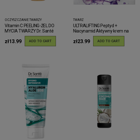
OCZYSZCZANIE TWARZY
TWARZ
Vitamin C PEELING-ŻEL DO
ULTRALIFTING Peptyd +
MYCIA TWARZY Dr. Santé
Niacynamid Aktywny krem na
dzień Dr.Sante 50 ml
zł13.99
zł23.99
ADD TO CART
ADD TO CART