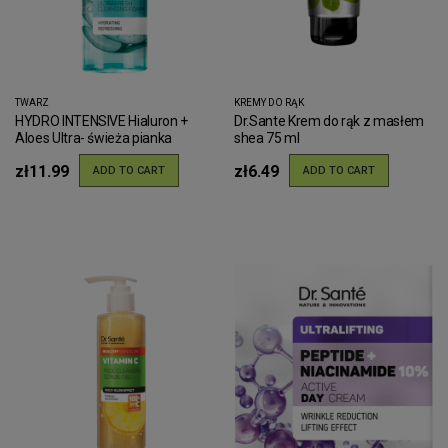
TWARZ
KREMY DO RĄK
HYDRO INTENSIVE Hialuron +
Dr.Sante Krem do rąk z masłem
Aloes Ultra- świeża pianka
shea 75 ml
oczyszczająca Dr.Sante 150 ml
zł11.99
zł6.49
ADD TO CART
ADD TO CART