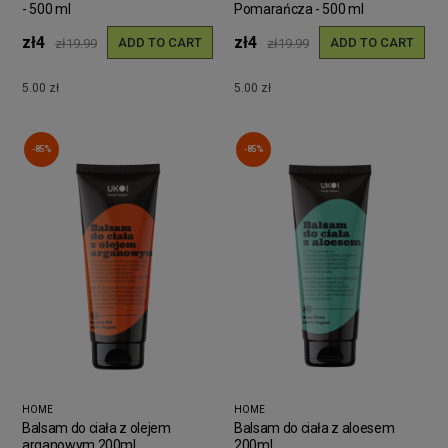
- 500 ml
Pomarańcza - 500 ml
zł4
zł4
ADD TO CART
ADD TO CART
zł19.99
zł19.99
5.00 zł
5.00 zł
-85%
-85%
HOME
HOME
Balsam do ciała z olejem
Balsam do ciała z aloesem
arganowym 200ml
200ml