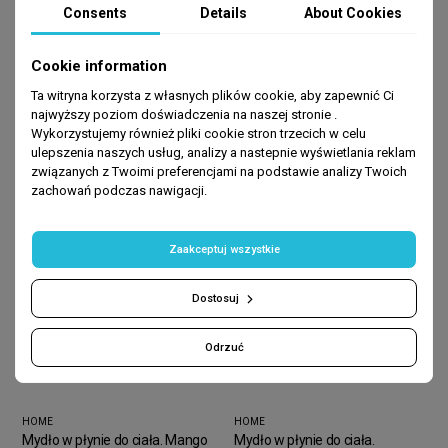
Consents
Details
About Cookies
Cookie information
Ta witryna korzysta z własnych plików cookie, aby zapewnić Ci
BEST SELLERS
najwyższy poziom doświadczenia na naszej stronie .
Wykorzystujemy również pliki cookie stron trzecich w celu
ulepszenia naszych usług, analizy a nastepnie wyświetlania reklam
-80%
-80%
związanych z Twoimi preferencjami na podstawie analizy Twoich
zachowań podczas nawigacji.
Zaakceptuj wszystkie
Dostosuj
Odrzuć
HOME
HOME
Mydło w płynie do ciała. Mango
Mydło w płynie do ciała.