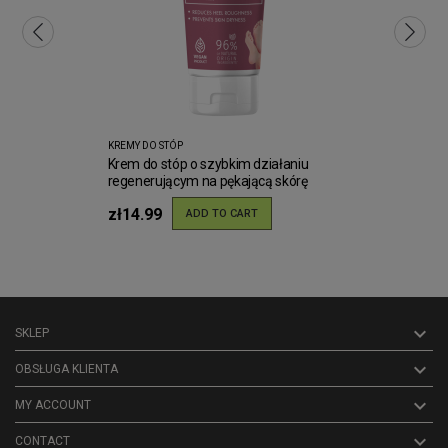
KREMY DO STÓP
Krem do stóp o szybkim działaniu
regenerującym na pękającą skórę
Green Pharmacy 75ml
zł14.99
ADD TO CART

SKLEP

OBSŁUGA KLIENTA

MY ACCOUNT
keyboard_arrow_down
CONTACT