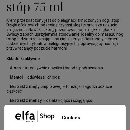
stóp 75 ml
Krem przeznaczony jest do pielęgnacji zmęczonych nóg i stóp.
Dzięki efektowi chłodzenia przynosi ulgę i zmniejsza uczucie
zmęczenia. Nawilża skórę, pozostawiając ją miękką i gładką.
Świeży zapach uprzyjemnia stosowanie. Idealny do masażu nóg
i stóp – działa relaksująco na ciało i umysł. Doskonały element
codziennych rytuałów pielęgnacyjnych, poprawiający nastrój i
przywracający poczucie harmonii.
Składniki aktywne:
Aloes
– intensywnie nawilża i łagodzi podrażnienia.
Mentol
– odświeża i chłodzi.
Ekstrakt z mięty pieprzowej
– tonizuje i łagodzi uczucie
ciężkości.
Ekstrakt z melisy
– działa kojąco i ściągająco.
Cookies