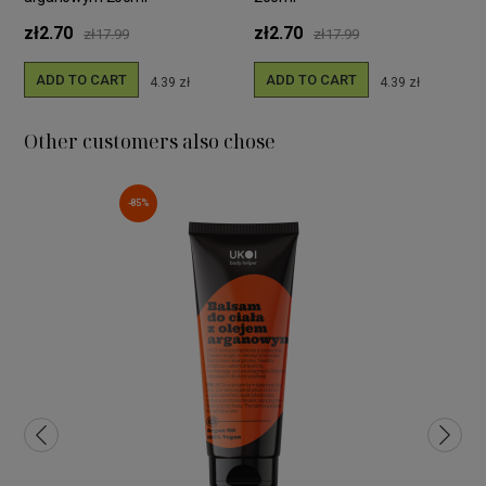
zł2.70
zł2.70
zł17.99
zł17.99
ADD TO CART
ADD TO CART
4.39 zł
4.39 zł
Other customers also chose
-85%