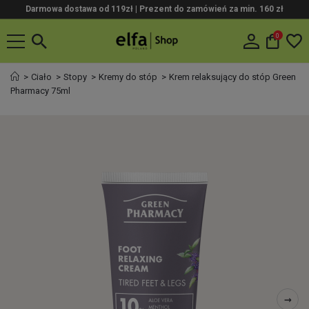
Darmowa dostawa od 119zł |
Prezent do zamówień za min. 160 zł
0
Ciało
Stopy
Kremy do stóp
Krem relaksujący do stóp Green
Pharmacy 75ml
→