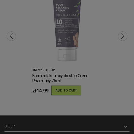
KREMY DO STÓP
Krem relaksujący do stóp Green
Pharmacy 75ml
zł14.99
ADD TO CART

SKLEP