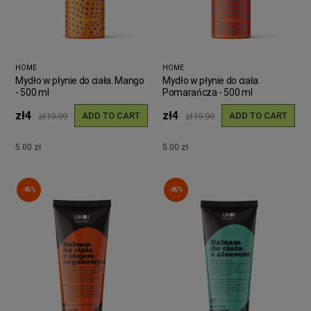
HOME
HOME
Mydło w płynie do ciała. Mango
Mydło w płynie do ciała.
- 500 ml
Pomarańcza - 500 ml
zł4
zł4
ADD TO CART
ADD TO CART
zł19.99
zł19.99
5.00 zł
5.00 zł
-85%
-85%