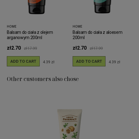
HOME
HOME
Balsam do ciała z olejem
Balsam do ciała z aloesem
arganowym 200ml
200ml
zł2.70
zł2.70
zł17.99
zł17.99
ADD TO CART
ADD TO CART
4.39 zł
4.39 zł
Other customers also chose