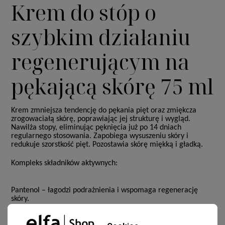
Krem do stóp o
szybkim działaniu
regenerującym na
pękającą skórę 75 ml
Krem zmniejsza tendencję do pękania pięt oraz zmiękcza
zrogowaciałą skórę, poprawiając jej strukturę i wygląd.
Nawilża stopy, eliminując pęknięcia już po 14 dniach
regularnego stosowania. Zapobiega wysuszeniu skóry i
redukuje szorstkość pięt. Pozostawia skórę miękką i gładką.
Kompleks składników aktywnych:
Pantenol
– łagodzi podrażnienia i wspomaga regenerację
skóry.
Masło shea
– zmiękcza i nawilża.