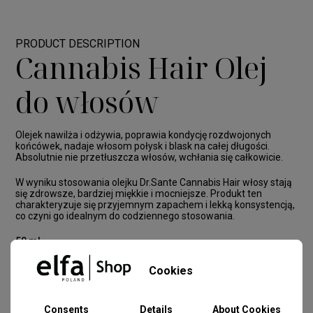
PRODUCT DESCRIPTION
Cannabis Hair Olej
do włosów
Olejek nawilża i odżywia, poprawia kondycję rozdwojonych
końcówek, nadaje włosom połysk i blask na całej długości.
Absolutnie nie przetłuszcza włosów, wchłania się całkowicie.
W wyniku stosowania olejku Dr.Sante Cannabis Hair włosy stają
się zdrowsze, bardziej miękkie i mocniejsze. Produkt ten
charakteryzuje się przyjemnym zapachem i lekką konsystencją,
co czyni go idealnym do codziennego stosowania.
50 ml
Cookies
Consents
Details
About Cookies