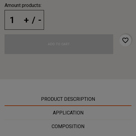
Amount products:
favorite_border
ADD TO CART
PRODUCT DESCRIPTION
APPLICATION
COMPOSITION