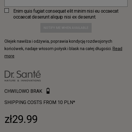
Enim quis fugiat consequat elit minim nisi eu occaecat
occaecat deserunt aliquip nisi ex deserunt.
NOTIFY ME WHEN AVAILABLE
Olejek nawilża i odżywia, poprawia kondycję rozdwojonych
końcówek, nadaje włosom połysk i blask na całej długości.
Read
more
CHWILOWO BRAK
SHIPPING COSTS FROM 10 PLN*
zł29.99