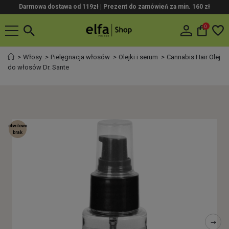
Darmowa dostawa od 119zł |
Prezent do zamówień za min. 160 zł
0
Włosy
Pielęgnacja włosów
Olejki i serum
Cannabis Hair Olej
do włosów Dr. Sante
chwilowo
brak
→