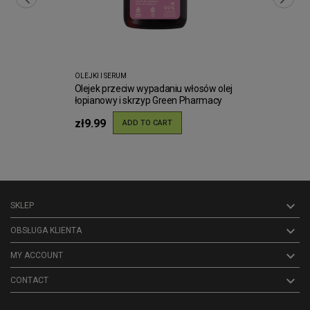
OLEJKI I SERUM
Olejek przeciw wypadaniu włosów olej
łopianowy i skrzyp Green Pharmacy
100ml
zł9.99
ADD TO CART

SKLEP

OBSŁUGA KLIENTA

MY ACCOUNT
keyboard_arrow_down
CONTACT