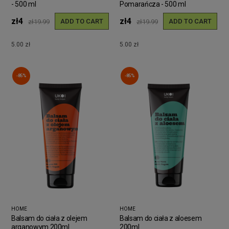
- 500 ml
Pomarańcza - 500 ml
zł4
zł4
ADD TO CART
ADD TO CART
zł19.99
zł19.99
5.00 zł
5.00 zł
-85%
-85%
HOME
HOME
Balsam do ciała z olejem
Balsam do ciała z aloesem
arganowym 200ml
200ml