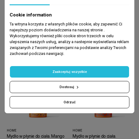
Cookie information
Ta witryna korzysta z własnych plików cookie, aby zapewnić Ci
najwyższy poziom doświadczenia na naszej stronie .
BEST SELLERS
Wykorzystujemy również pliki cookie stron trzecich w celu
ulepszenia naszych usług, analizy a nastepnie wyświetlania reklam
związanych z Twoimi preferencjami na podstawie analizy Twoich
-80%
-80%
zachowań podczas nawigacji.
Zaakceptuj wszystkie
Dostosuj
Odrzuć
HOME
HOME
Mydło w płynie do ciała. Mango
Mydło w płynie do ciała.